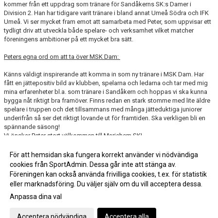
kommer från ett uppdrag som tränare för Sandåkerns SK:s Damer i
Division 2. Han har tidigare varit tränare i bland annat Umeå Södra och IFK
Umeå. Vi ser mycket fram emot att samarbeta med Peter, som uppvisar ett
tydligt driv att utveckla både spelare- och verksamhet vilket matcher
föreningens ambitioner på ett mycket bra sätt.
Peters egna ord om att ta över MSK Dam:
Känns väldigt inspirerande att komma in som ny tränare i MSK Dam. Har
fått en jättepositiv bild av klubben, spelarna och ledarna och tar med mig
mina erfarenheter bl.a. som tränare i Sandåkern och hoppas vi ska kunna
bygga nåt riktigt bra framöver. Finns redan en stark stomme med lite äldre
spelare i truppen och det tillsammans med många jätteduktiga juniorer
underifrån så ser det riktigt lovande ut för framtiden. Ska verkligen bli en
spännande säsong!
Vi önskar Peter stort välkommen till Mariehem SK!
För att hemsidan ska fungera korrekt använder vi nödvändiga
cookies från SportAdmin. Dessa går inte att stänga av.
Fler nyheter >>
Föreningen kan också använda frivilliga cookies, t.ex. för statistik
eller marknadsföring. Du väljer själv om du vill acceptera dessa.
Anpassa dina val
Cookie-inställningar
Gå till Webbversion
Acceptera nödvändiga
Acceptera alla