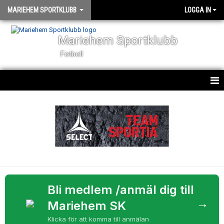
MARIEHEM SPORTKLUBB
LOGGA IN
Mariehem Sportklubb
Fotboll
KLUBBINFO
KALENDER
NYHETER
UTMÄRKELSER
Bli medlem /anmäl dig till
FÖR VÅRA LEDARE
→
Mariehem SK
MSK SUPPORTER
Klicka för att komma till anmälan