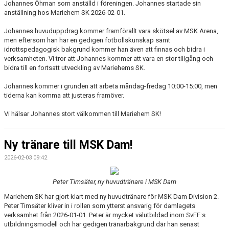
Johannes Öhman som anställd i föreningen. Johannes startade sin
anställning hos Mariehem SK 2026-02-01.
Johannes huvuduppdrag kommer framförallt vara skötsel av MSK Arena,
men eftersom han har en gedigen fotbollskunskap samt
idrottspedagogisk bakgrund kommer han även att finnas och bidra i
verksamheten. Vi tror att Johannes kommer att vara en stor tillgång och
bidra till en fortsatt utveckling av Mariehems SK.
Johannes kommer i grunden att arbeta måndag-fredag 10:00-15:00, men
tiderna kan komma att justeras framöver.
Vi hälsar Johannes stort välkommen till Mariehem SK!
Ny tränare till MSK Dam!
2026-02-03 09:42
Peter Timsäter, ny huvudtränare i MSK Dam
Mariehem SK har gjort klart med ny huvudtränare för MSK Dam Division 2.
Peter Timsäter kliver in i rollen som ytterst ansvarig för damlagets
verksamhet från 2026-01-01. Peter är mycket välutbildad inom SvFF:s
utbildningsmodell och har gedigen tränarbakgrund där han senast