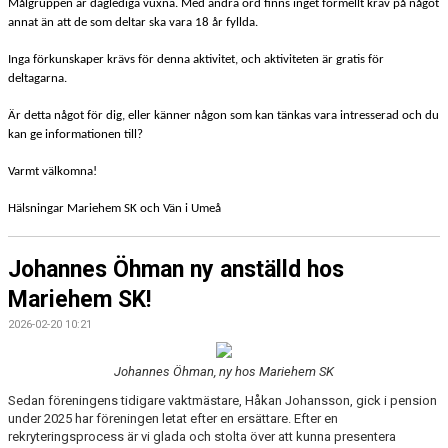
Målgruppen är daglediga vuxna. Med andra ord finns inget formellt krav på något
annat än att de som deltar ska vara 18 år fyllda.
Inga förkunskaper krävs för denna aktivitet, och aktiviteten är gratis för
deltagarna.
Är detta något för dig, eller
känner någon som kan tänkas vara intresserad och du
kan ge informationen till?
Varmt välkomna!
Hälsningar Mariehem SK och Vän i Umeå
Johannes Öhman ny anställd hos
Mariehem SK!
2026-02-20 10:21
Johannes Öhman, ny hos Mariehem SK
Sedan föreningens tidigare vaktmästare, Håkan Johansson, gick i pension
under 2025 har föreningen letat efter en ersättare. Efter en
rekryteringsprocess är vi glada och stolta över att kunna presentera