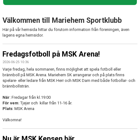
FOTBOLLSSKOLAN
Välkommen till Mariehem Sportklubb
NYBÖRJARFOTBOLL
Här på vår hemsida hittar du förutom information från föreningen, även
FRITIDSKORTET
lagens egna hemsidor.
Fredagsfotboll på MSK Arena!
2026-06-25 10:36
Varje fredag, hela sommaren, finns möjlighet att spela fotboll eller
brännboll på MSK Arena. Mariehem SK arrangerar och på plats finns
spelare- eller ledare från MSK Herr och MSK Dam med både fotbollar- och
brännbollsträn.
När
: Fredagar från kl.19:00
För vem
: Tjejer och killar från 11-16 år.
Plats
: MSK Arena
Välkomna!
Nu är MSK Kepsen här