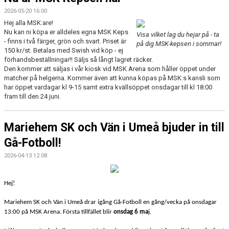
2026-05-20 16:00
Hej alla MSK:are!
Nu kan ni köpa er alldeles egna MSK Keps
Visa vilket lag du hejar på - ta
- finns i två färger, grön och svart. Priset är
på dig MSK-kepsen i sommar!
150 kr/st. Betalas med Swish vid köp - ej
förhandsbeställningar!! Säljs så långt lagret räcker.
Den kommer att säljas i vår kiosk vid MSK Arena som håller öppet under
matcher på helgerna. Kommer även att kunna köpas på MSK:s kansli som
har öppet vardagar kl 9-15 samt extra kvällsöppet onsdagar till kl 18:00
fram till den 24 juni.
Mariehem SK och Vän i Umeå bjuder in till
Gå-Fotboll!
2026-04-13 12:08
Hej!
Mariehem SK och Vän i Umeå drar igång Gå-Fotboll en gång/vecka på onsdagar
13:00 på MSK Arena.
Första tillfället blir
onsdag 6 ma
j.