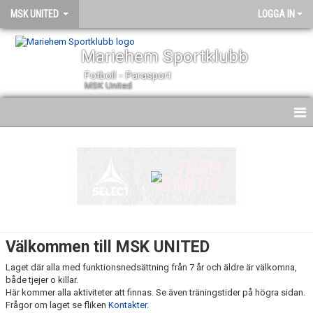
MSK UNITED
LOGGA IN
Mariehem Sportklubb
Fotboll - Parasport
MSK United
HEM
NYHETER
KALENDER
TRUPPEN
Välkommen till MSK UNITED
BILDGALLERI
Laget där alla med funktionsnedsättning från 7 år och äldre är välkomna,
både tjejer o killar.
DOKUMENT
Här kommer alla aktiviteter att finnas. Se även träningstider på högra sidan.
Frågor om laget se fliken
Kontakter
.