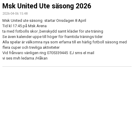
KONTAKT
Msk United Ute säsong 2026
2026-04-06 15:48
MATCHER
Msk United ute säsong startar Onsdagen 8 April
Tid kl 17:45 på Msk Arena
PARASPORT.SE
ta med fotbolls skor ,benskydd samt kläder för ute träning
Se även kalender uppe till höger för framtida tränings tider
Alla spelar är välkomna nya som erfarna till en härlig fotboll säsong med
flera cuper och trevliga aktiviteter
Vid frånvaro vänligen ring 0705339445 EJ sms el mail
vi ses mvh ledarna /Håkan