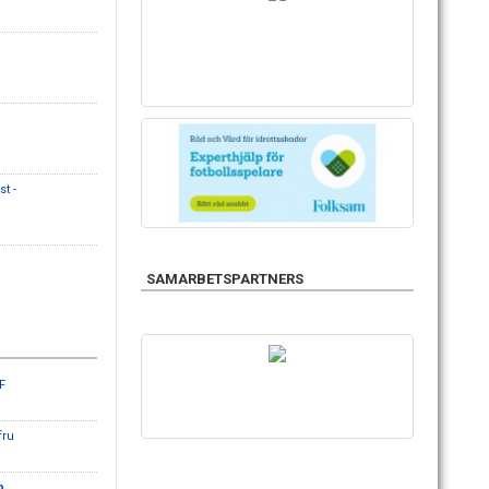
t -
SAMARBETSPARTNERS
F
fru
b