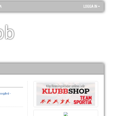
A
LOGGA IN
bb
ogård -