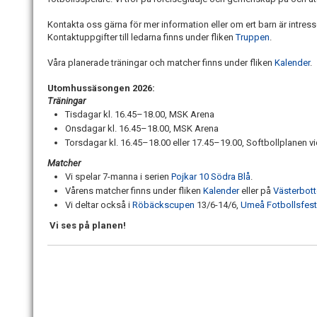
Kontakta oss gärna för mer information eller om ert barn är intress
Kontaktuppgifter till ledarna finns under fliken
Truppen
.
Våra planerade träningar och matcher finns under fliken
Kalender
.
Utomhussäsongen 2026:
Träningar
Tisdagar kl. 16.45–18.00, MSK Arena
Onsdagar kl. 16.45–18.00, MSK Arena
Torsdagar kl. 16.45–18.00 eller 17.45–19.00, Softbollplanen 
Matcher
Vi spelar 7-manna i serien
Pojkar 10 Södra Blå
.
Vårens matcher finns under fliken
Kalender
eller på
Västerbot
Vi deltar också i
Röbäckscupen
13/6-14/6,
Umeå Fotbollsfest
Vi ses på planen!