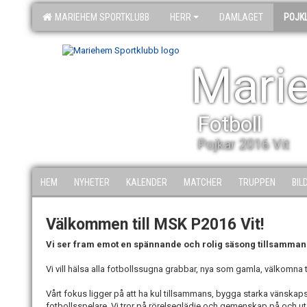
MARIEHEM SPORTKLUBB
HERR
DAMLAGET
POJK
Mari
Fotboll
Pojkar 2016 Vit
HEM
NYHETER
KALENDER
MATCHER
TRUPPEN
BIL
Välkommen till MSK P2016 Vit!
Vi ser fram emot en spännande och rolig säsong tillsamman
Vi vill hälsa alla fotbollssugna grabbar, nya som gamla, välkomna til
Vårt fokus ligger på att ha kul tillsammans, bygga starka vänsk
fotbollsspelare. Vi tror på rörelseglädje och gemenskap på och ut