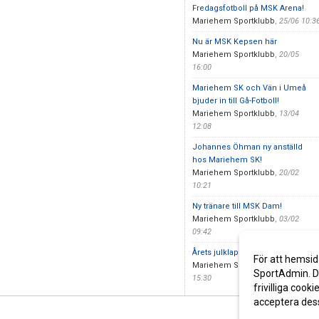
Fredagsfotboll på MSK Arena!
Mariehem Sportklubb
,
25/06 10:3
Nu är MSK Kepsen här
Mariehem Sportklubb
,
20/05
16:00
Mariehem SK och Vän i Umeå
bjuder in till Gå-Fotboll!
Mariehem Sportklubb
,
13/04
12:08
Johannes Öhman ny anställd
hos Mariehem SK!
Mariehem Sportklubb
,
20/02
10:21
Ny tränare till MSK Dam!
Mariehem Sportklubb
,
03/02
09:42
Årets julklapp är här
För att hemsid
Mariehem Sportklubb
,
20/11
SportAdmin. De
15:30
frivilliga cooki
acceptera des