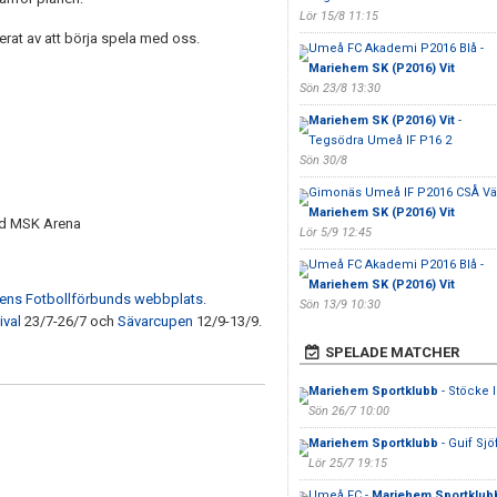
Lör 15/8 11:15
erat av att börja spela med oss.
Umeå FC Akademi P2016 Blå -
Mariehem SK (P2016) Vit
Sön 23/8 13:30
Mariehem SK (P2016) Vit
-
Tegsödra Umeå IF P16 2
Sön 30/8
Gimonäs Umeå IF P2016 CSÅ Väs
Mariehem SK (P2016) Vit
vid MSK Arena
Lör 5/9 12:45
Umeå FC Akademi P2016 Blå -
Mariehem SK (P2016) Vit
tens Fotbollförbunds webbplats
.
Sön 13/9 10:30
ival
23/7-26/7 och
Sävarcupen
12/9-13/9.
SPELADE MATCHER
Mariehem Sportklubb
- Stöcke I
Sön 26/7 10:00
Mariehem Sportklubb
- Guif Sjö
Lör 25/7 19:15
Umeå FC -
Mariehem Sportklub