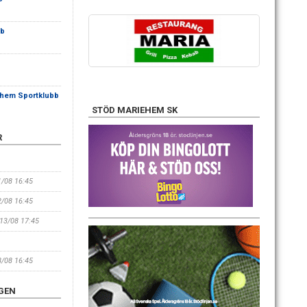
bb
hem Sportklubb
STÖD MARIEHEM SK
R
1/08 16:45
2/08 16:45
 13/08 17:45
8/08 16:45
GEN