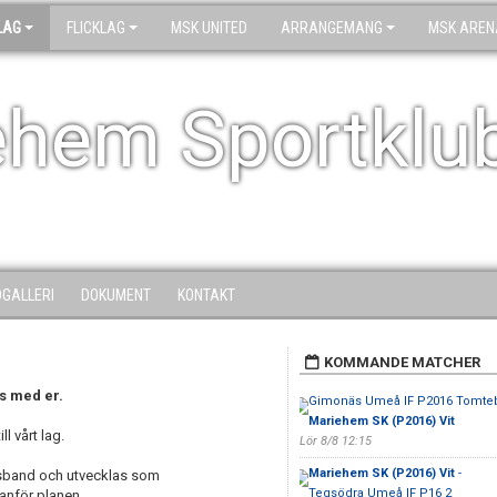
LAG
FLICKLAG
MSK UNITED
ARRANGEMANG
MSK AREN
ehem Sportklu
DGALLERI
DOKUMENT
KONTAKT
KOMMANDE MATCHER
s med er.
Gimonäs Umeå IF P2016 Tomteb
Mariehem SK (P2016) Vit
l vårt lag.
Lör 8/8 12:15
Mariehem SK (P2016) Vit
-
apsband och utvecklas som
Tegsödra Umeå IF P16 2
anför planen.