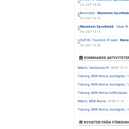
Lör 25/7 14:45
Anundsjö -
Mariehem Sportklu
Fre 24/7 19:15
Mariehem Sportklubb
- Sävar IK
Fre 24/7 13:15
Solf IK / Sundom IF svart -
Marie
Tor 23/7 15:30
KOMMANDE AKTIVITETE
Match, Carlslunds IP
, 08/08 12:15
Träning, MSK Arena, konstgräs
, 1
Träning, MSK Arena, konstgräs
, 1
Träning, MSK Arena Softbollplan
,
Match, MSK Arena
, 15/08 11:15
Träning, MSK Arena, konstgräs
, 1
NYHETER FRÅN FÖRENIN