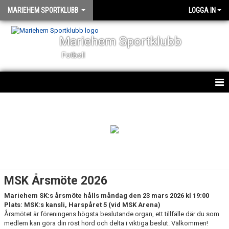
MARIEHEM SPORTKLUBB
LOGGA IN
Mariehem Sportklubb
Fotboll
KLUBBINFO
KANSLI
MEDLEMSSKAP I MSK
MSK:S KLUBBSHOP
MSK Årsmöte 2026
STYRELSEN
Mariehem SK:s årsmöte hålls måndag den 23 mars 2026 kl 19:00
Plats: MSK:s kansli, Harspåret 5 (vid MSK Arena)
TRYGG FÖRENING
Årsmötet är föreningens högsta beslutande organ, ett tillfälle där du som
medlem kan göra din röst hörd och delta i viktiga beslut. Välkommen!