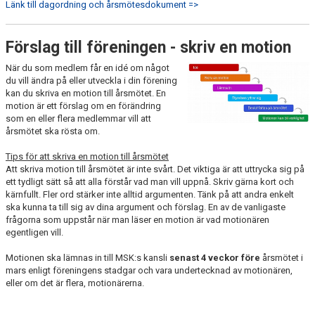
Länk till dagordning och årsmötesdokument =>
DOKUMENT
BILDGALLERI
Förslag till föreningen - skriv en motion
När du som medlem får en idé om något
ÅRSMÖTE
du vill ändra på eller utveckla i din förening
kan du skriva en motion till årsmötet. En
KALENDER
motion är ett förslag om en förändring
som en eller flera medlemmar vill att
årsmötet ska rösta om.
NYHETER
Tips för att skriva en motion till årsmötet
UTMÄRKELSER
Att skriva motion till årsmötet är inte svårt. Det viktiga är att uttrycka sig på
ett tydligt sätt så att alla förstår vad man vill uppnå. Skriv gärna kort och
FÖR VÅRA LEDARE
kärnfullt. Fler ord stärker inte alltid argumenten. Tänk på att andra enkelt
ska kunna ta till sig av dina argument och förslag.
En av de vanligaste
frågorna som uppstår när man läser en motion är vad motionären
MSK SUPPORTER
egentligen vill.
FOTBOLLSSKOLAN
Motionen ska lämnas in till MSK:s kansli
senast 4 veckor före
årsmötet i
mars enligt föreningens stadgar och vara undertecknad av motionären,
eller om det är flera, motionärerna.
NYBÖRJARFOTBOLL