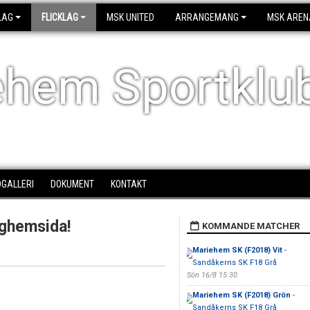
LAG
FLICKLAG
MSK UNITED
ARRANGEMANG
MSK AREN
ehem Sportklu
DGALLERI
DOKUMENT
KONTAKT
aghemsida!
KOMMANDE MATCHER
Mariehem SK (F2018) Vit
-
Sandåkerns SK F18 Grå
Sön 16/8 15:30
Mariehem SK (F2018) Grön
-
Sandåkerns SK F18 Grå