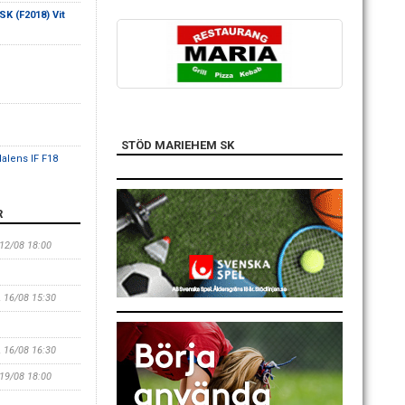
K (F2018) Vit
STÖD MARIEHEM SK
alens IF F18
R
 12/08 18:00
, 16/08 15:30
, 16/08 16:30
 19/08 18:00