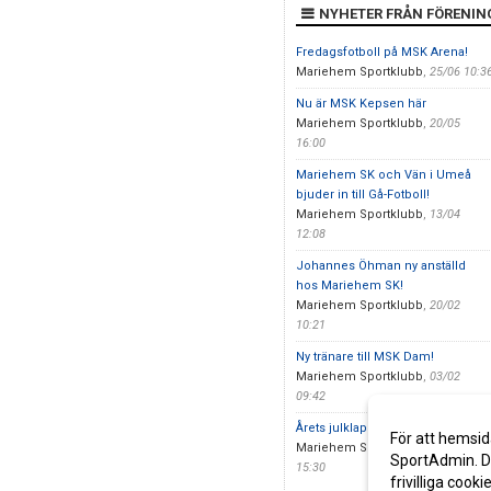
NYHETER FRÅN FÖRENIN
Fredagsfotboll på MSK Arena!
Mariehem Sportklubb
,
25/06 10:3
Nu är MSK Kepsen här
Mariehem Sportklubb
,
20/05
16:00
Mariehem SK och Vän i Umeå
bjuder in till Gå-Fotboll!
Mariehem Sportklubb
,
13/04
12:08
Johannes Öhman ny anställd
hos Mariehem SK!
Mariehem Sportklubb
,
20/02
10:21
Ny tränare till MSK Dam!
Mariehem Sportklubb
,
03/02
09:42
Årets julklapp är här
För att hemsid
Mariehem Sportklubb
,
20/11
SportAdmin. De
15:30
frivilliga cooki