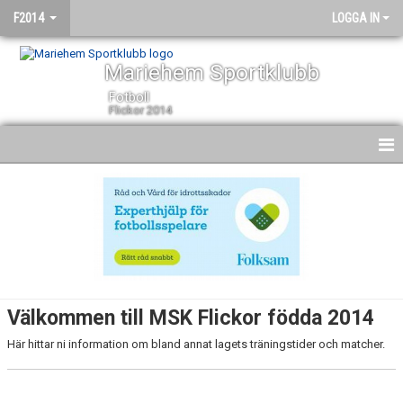
F2014
LOGGA IN
Mariehem Sportklubb
Fotboll
Flickor 2014
HEM
NYHETER
KALENDER
MATCHER
Välkommen till MSK Flickor födda 2014
TRUPPEN
Här hittar ni information om bland annat lagets träningstider och matcher.
BILDGALLERI