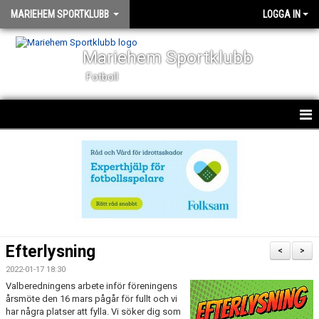
MARIEHEM SPORTKLUBB
LOGGA IN
Mariehem Sportklubb
Fotboll
KLUBBINFO
KALENDER
NYHETER
UTMÄRKELSER
Efterlysning
<
>
FÖR VÅRA LEDARE
2022-01-17 18:30
Valberedningens arbete inför föreningens
årsmöte den 16 mars pågår för fullt och vi
MSK SUPPORTER
har några platser att fylla. Vi söker dig som