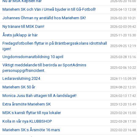
Nu är MSK Kepsen här
2026-05-20 16:00
Mariehem SK och Vän i Umeå bjuder in till Gå-Fotboll!
2026-04-13 12:08
Johannes Öhman ny anställd hos Mariehem SK!
2026-02-20 10:21
Ny tränare till MSK Dam!
2026-02-03 09:42
Årets julklapp är här
2025-11-20 15:30
Fredagsfotbollen flyttar in på Bräntbergsskolans idrottshall
2025-09-25 12:19
igen!
Ungdomsdomarutbildning 10 april
2025-03-28 15:16
Viktigt meddelande till berörda av SportAdmins
2025-02-06 10:22
personuppgiftsincident.
Ledaravslutning 2024
2024-11-15 09:39
Mariehem SK 50 år
2024-08-22 12:51
Monica Jusu Bah uttagen till A-landslaget!
2024-02-13 17:42
Extra årsmöte Mariehem SK
2023-12-20 15:49
MSK:s kansli flyttar till nya lokaler
2023-02-24 15:00
Kolla in vår nya KLUBBSHOP
2022-03-28 17:30
Mariehem SK:s Årsmöte 16 mars
2022-02-23 16:48