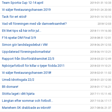
Team Sportia Cup 12-14 april
2019-01-31 10:33
Vi säljer Restaurangchansen 2019
2019-01-24 20:00
Tack för ert stöd!
2019-01-14 10:10
Vad vill föreningen med vår damverksamhet?
2018-12-03
Ett litet tips så här inför jul...
2018-11-19 16:00
F16 spelar DM Final 3/9
2018-08-31 12:01
Simon gör landslagsdebut i VM
2018-06-29 12:55
Uppdaterad föreningsdomarlista!
2018-06-19 13:21
Rapport från Storföräldramötet 22/3
2018-03-23 12:49
Nybörjarfotboll för killar o tjejer födda 2011
2018-03-19 10:21
Vi säljer Restaurangchansen 2018!
2018-02-01 11:02
Umeå Idrottsgala 22/2
2018-01-23 12:00
Bli domare!
2018-01-17 16:21
Stötta laget i ditt hjärta
2017-11-15 11:45
Längtan efter sommar och fotboll...
2017-10-26 17:17
Mariehem SK drabbade av inbrott!
2017-08-06 21:37