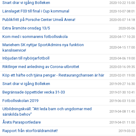
Snart drar vi igång Bolleken
2020-10-22 15:00
Länslaget F03 till final i Cup kommunal
2020-10-07 08:01
Publikfritt på Porsche Center Umeå Arena!
2020-05-07 14:18
Extra årsmöte onsdag 13/5
2020-05-06
Kom med i sommarens fotbollsskola
2020-04-17 10:20
Mariehem SK nyttjar SportAdmins nya funktion
2020-04-15 17:00
kansliservice!
Inbjudan till nybörjarfotboll
2020-04-06 19:00
Riktlinjer med anledning av Corona-utbrottet
2020-03-16 09:35
Köp ett häfte och tjäna pengar - Restaurangchansen är här
2020-02-01 19:00
Snart drar vi igång Bolleken
2019-09-27 16:30
Begränsade öppettider vecka 31-33
2019-07-30 10:41
Fotbollsskolan 2019
2019-06-03 15:00
Utbildningskväll: "Att leda barn och ungdomar med
2019-04-08 11:45
särskilda behov"
Årets Parasportledare
2019-04-01 11:00
Rapport från storföräldramötet!
2019-03-22