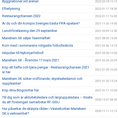
Byggnationer vid arenan
2022-02-18 15:15
Efterlysning
2022-01-17 18:30
Restaurangchansen 2022
2022-01-17 16:00
Är du och din kompis Sveriges bästa FIFA-spelare?
2021-11-26 19:00
Lunchföreläsning den 29 september
2021-09-09 12:30
Mariehem SK säljer TeamHäftet!
2021-08-30 13:00
Kom med i sommarens roligaste fotbollsskola
2021-05-06 13:10
Inbjudan till Nybörjarfotboll
2021-03-30 15:00
Mariehem SK - Årsmöte 17 mars 2021
2021-02-24 23:59
Köp ett häfte och tjäna pengar - Restaurangchansen 2021
2021-01-20 16:00
är här
Mariehem SK söker ordförande, styrelseledamot och
2021-01-20 13:24
suppleanter!
Köp dina Bingolotter här
2021-01-11 10:00
Till dig som är aktivitetsledare och lärgruppsledare – Visste
2020-12-07 08:35
du att föreningen samarbetar RF-SISU
Hur påverkar de skärpta råden i Västerbotten Mariehem
2020-11-11 12:15
SK:s verksamhet?