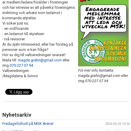
är medlem/ledare/förälder i föreningen
FOTBOLLSSKOLAN
och har intresse av att påverka föreningens
inriktning och arbete som ledamot i
kommande styrelse.
NYBÖRJARFOTBOLL
Vi söker just nu:
- en ordförande
FRITIDSKORTET
- en ledamot till styrelsen
- två revisorer
Är du själv intresserad, eller har förslag på
personer som vi kan fråga?
Hör av dig till valberedningen snarast!
Maila till:
magda.grahn@gmail.com
eller
ring
070-227 07 94
För mer info, kontakta:
Valberedningen
magda.grahn@gmail.com eller
/Magdalena & Simon
ring 070-227 07 94
Nyhetsarkiv
Fredagsfotboll på MSK Arena!
2026-06-25 10:36