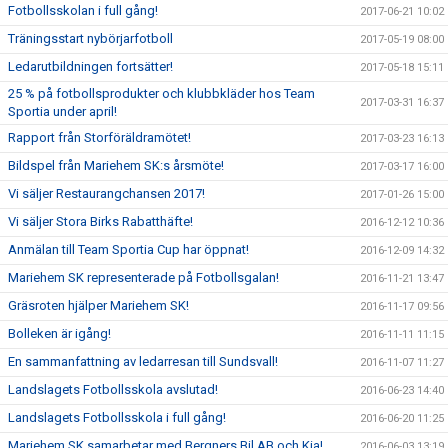
Fotbollsskolan i full gång!
2017-06-21 10:02
Träningsstart nybörjarfotboll
2017-05-19 08:00
Ledarutbildningen fortsätter!
2017-05-18 15:11
25 % på fotbollsprodukter och klubbkläder hos Team
2017-03-31 16:37
Sportia under april!
Rapport från Storföräldramötet!
2017-03-23 16:13
Bildspel från Mariehem SK:s årsmöte!
2017-03-17 16:00
Vi säljer Restaurangchansen 2017!
2017-01-26 15:00
Vi säljer Stora Birks Rabatthäfte!
2016-12-12 10:36
Anmälan till Team Sportia Cup har öppnat!
2016-12-09 14:32
Mariehem SK representerade på Fotbollsgalan!
2016-11-21 13:47
Gräsroten hjälper Mariehem SK!
2016-11-17 09:56
Bolleken är igång!
2016-11-11 11:15
En sammanfattning av ledarresan till Sundsvall!
2016-11-07 11:27
Landslagets Fotbollsskola avslutad!
2016-06-23 14:40
Landslagets Fotbollsskola i full gång!
2016-06-20 11:25
Mariehem SK samarbetar med Bergners Bil AB och Kia!
2016-06-03 13:19