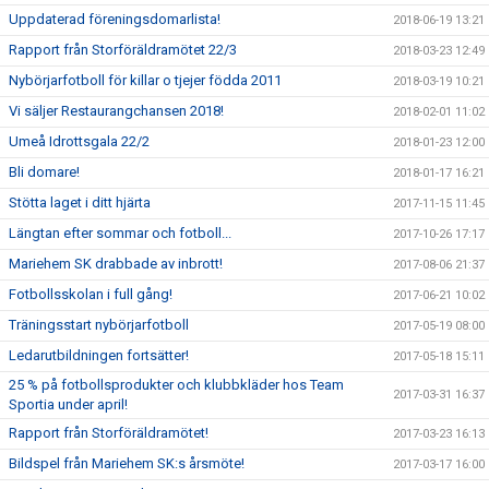
Uppdaterad föreningsdomarlista!
2018-06-19 13:21
Rapport från Storföräldramötet 22/3
2018-03-23 12:49
Nybörjarfotboll för killar o tjejer födda 2011
2018-03-19 10:21
Vi säljer Restaurangchansen 2018!
2018-02-01 11:02
Umeå Idrottsgala 22/2
2018-01-23 12:00
Bli domare!
2018-01-17 16:21
Stötta laget i ditt hjärta
2017-11-15 11:45
Längtan efter sommar och fotboll...
2017-10-26 17:17
Mariehem SK drabbade av inbrott!
2017-08-06 21:37
Fotbollsskolan i full gång!
2017-06-21 10:02
Träningsstart nybörjarfotboll
2017-05-19 08:00
Ledarutbildningen fortsätter!
2017-05-18 15:11
25 % på fotbollsprodukter och klubbkläder hos Team
2017-03-31 16:37
Sportia under april!
Rapport från Storföräldramötet!
2017-03-23 16:13
Bildspel från Mariehem SK:s årsmöte!
2017-03-17 16:00