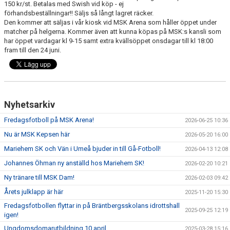
150 kr/st. Betalas med Swish vid köp - ej
FOTBOLLSSKOLAN
förhandsbeställningar!! Säljs så långt lagret räcker.
Den kommer att säljas i vår kiosk vid MSK Arena som håller öppet under
matcher på helgerna. Kommer även att kunna köpas på MSK:s kansli som
NYBÖRJARFOTBOLL
har öppet vardagar kl 9-15 samt extra kvällsöppet onsdagar till kl 18:00
fram till den 24 juni.
FRITIDSKORTET
Nyhetsarkiv
Fredagsfotboll på MSK Arena!
2026-06-25 10:36
Nu är MSK Kepsen här
2026-05-20 16:00
Mariehem SK och Vän i Umeå bjuder in till Gå-Fotboll!
2026-04-13 12:08
Johannes Öhman ny anställd hos Mariehem SK!
2026-02-20 10:21
Ny tränare till MSK Dam!
2026-02-03 09:42
Årets julklapp är här
2025-11-20 15:30
Fredagsfotbollen flyttar in på Bräntbergsskolans idrottshall
2025-09-25 12:19
igen!
Ungdomsdomarutbildning 10 april
2025-03-28 15:16