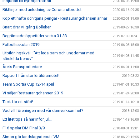
Inbjudan till nybörjarfotboll
2020-04-06 19:00
Riktlinjer med anledning av Corona-utbrottet
2020-03-16 09:35
Köp ett häfte och tjäna pengar - Restaurangchansen är här
2020-02-01 19:00
Snart drar vi igång Bolleken
2019-09-27 16:30
Begränsade öppettider vecka 31-33
2019-07-30 10:41
Fotbollsskolan 2019
2019-06-03 15:00
Utbildningskväll: "Att leda barn och ungdomar med
2019-04-08 11:45
särskilda behov"
Årets Parasportledare
2019-04-01 11:00
Rapport från storföräldramötet!
2019-03-22
Team Sportia Cup 12-14 april
2019-01-31 10:33
Vi säljer Restaurangchansen 2019
2019-01-24 20:00
Tack för ert stöd!
2019-01-14 10:10
Vad vill föreningen med vår damverksamhet?
2018-12-03
Ett litet tips så här inför jul...
2018-11-19 16:00
F16 spelar DM Final 3/9
2018-08-31 12:01
Simon gör landslagsdebut i VM
2018-06-29 12:55