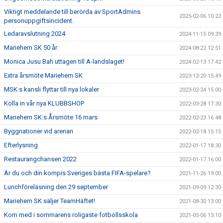
Viktigt meddelande till berörda av SportAdmins
2025-02-06 10:22
personuppgiftsincident.
Ledaravslutning 2024
2024-11-15 09:39
Mariehem SK 50 år
2024-08-22 12:51
Monica Jusu Bah uttagen till A-landslaget!
2024-02-13 17:42
Extra årsmöte Mariehem SK
2023-12-20 15:49
MSK:s kansli flyttar till nya lokaler
2023-02-24 15:00
Kolla in vår nya KLUBBSHOP
2022-03-28 17:30
Mariehem SK:s Årsmöte 16 mars
2022-02-23 16:48
Byggnationer vid arenan
2022-02-18 15:15
Efterlysning
2022-01-17 18:30
Restaurangchansen 2022
2022-01-17 16:00
Är du och din kompis Sveriges bästa FIFA-spelare?
2021-11-26 19:00
Lunchföreläsning den 29 september
2021-09-09 12:30
Mariehem SK säljer TeamHäftet!
2021-08-30 13:00
Kom med i sommarens roligaste fotbollsskola
2021-05-06 13:10