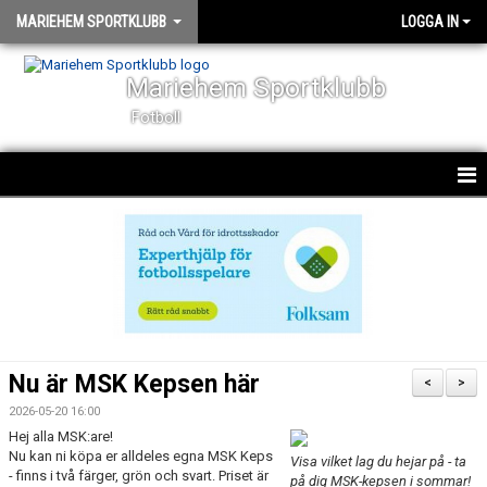
MARIEHEM SPORTKLUBB
LOGGA IN
Mariehem Sportklubb
Fotboll
KLUBBINFO
KALENDER
NYHETER
UTMÄRKELSER
Nu är MSK Kepsen här
<
>
FÖR VÅRA LEDARE
2026-05-20 16:00
Hej alla MSK:are!
Nu kan ni köpa er alldeles egna MSK Keps
MSK SUPPORTER
Visa vilket lag du hejar på - ta
- finns i två färger, grön och svart. Priset är
på dig MSK-kepsen i sommar!