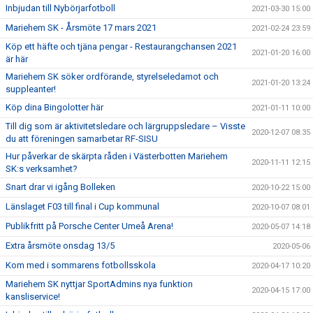
Inbjudan till Nybörjarfotboll
2021-03-30 15:00
Mariehem SK - Årsmöte 17 mars 2021
2021-02-24 23:59
Köp ett häfte och tjäna pengar - Restaurangchansen 2021
2021-01-20 16:00
är här
Mariehem SK söker ordförande, styrelseledamot och
2021-01-20 13:24
suppleanter!
Köp dina Bingolotter här
2021-01-11 10:00
Till dig som är aktivitetsledare och lärgruppsledare – Visste
2020-12-07 08:35
du att föreningen samarbetar RF-SISU
Hur påverkar de skärpta råden i Västerbotten Mariehem
2020-11-11 12:15
SK:s verksamhet?
Snart drar vi igång Bolleken
2020-10-22 15:00
Länslaget F03 till final i Cup kommunal
2020-10-07 08:01
Publikfritt på Porsche Center Umeå Arena!
2020-05-07 14:18
Extra årsmöte onsdag 13/5
2020-05-06
Kom med i sommarens fotbollsskola
2020-04-17 10:20
Mariehem SK nyttjar SportAdmins nya funktion
2020-04-15 17:00
kansliservice!