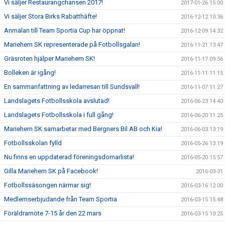
Vi säljer Restaurangchansen 2017!
2017-01-26 15:00
Vi säljer Stora Birks Rabatthäfte!
2016-12-12 10:36
Anmälan till Team Sportia Cup har öppnat!
2016-12-09 14:32
Mariehem SK representerade på Fotbollsgalan!
2016-11-21 13:47
Gräsroten hjälper Mariehem SK!
2016-11-17 09:56
Bolleken är igång!
2016-11-11 11:15
En sammanfattning av ledarresan till Sundsvall!
2016-11-07 11:27
Landslagets Fotbollsskola avslutad!
2016-06-23 14:40
Landslagets Fotbollsskola i full gång!
2016-06-20 11:25
Mariehem SK samarbetar med Bergners Bil AB och Kia!
2016-06-03 13:19
Fotbollsskolan fylld
2016-05-26 13:19
Nu finns en uppdaterad föreningsdomarlista!
2016-05-20 15:57
Gilla Mariehem SK på Facebook!
2016-03-31
Fotbollssäsongen närmar sig!
2016-03-16 12:00
Medlemserbjudande från Team Sportia
2016-03-15 15:48
Föräldramöte 7-15 år den 22 mars
2016-03-15 10:25