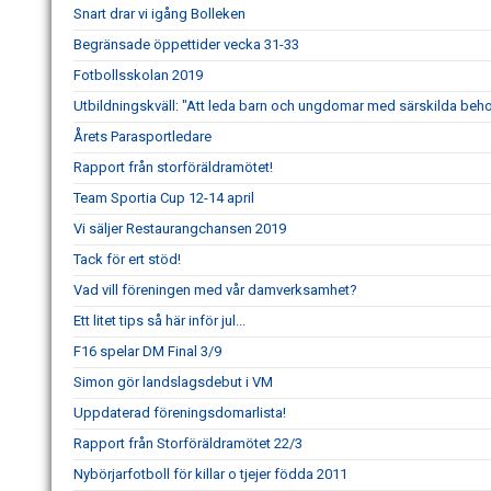
Snart drar vi igång Bolleken
Begränsade öppettider vecka 31-33
Fotbollsskolan 2019
Utbildningskväll: "Att leda barn och ungdomar med särskilda beh
Årets Parasportledare
Rapport från storföräldramötet!
Team Sportia Cup 12-14 april
Vi säljer Restaurangchansen 2019
Tack för ert stöd!
Vad vill föreningen med vår damverksamhet?
Ett litet tips så här inför jul...
F16 spelar DM Final 3/9
Simon gör landslagsdebut i VM
Uppdaterad föreningsdomarlista!
Rapport från Storföräldramötet 22/3
Nybörjarfotboll för killar o tjejer födda 2011