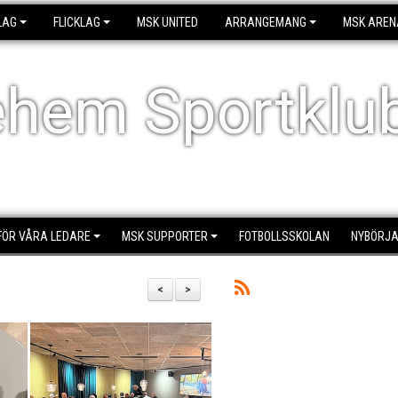
LAG
FLICKLAG
MSK UNITED
ARRANGEMANG
MSK AREN
ehem Sportklu
FÖR VÅRA LEDARE
MSK SUPPORTER
FOTBOLLSSKOLAN
NYBÖRJA
<
>