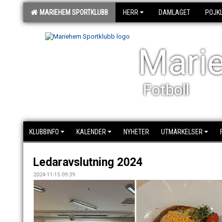
MARIEHEM SPORTKLUBB
HERR
DAMLAGET
POJK
Mari
Fotboll
KLUBBINFO
KALENDER
NYHETER
UTMÄRKELSER
Ledaravslutning 2024
2024-11-15 09:39