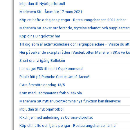
Inbjudan till Nybörjarfotboll
Mariehem SK - Årsmöte 17 mars 2021
Köp ett häfte och tjäna pengar - Restaurangchansen 2021 är här
Mariehem SK söker ordförande, styrelseledamot och suppleanter!
Köp dina Bingolotter här
Till dig som är aktivitetsledare och lärgruppsledare – Visste du a
Hur påverkar de skärpta råden i Västerbotten Mariehem SK:s ver
Snart drar vi igång Bolleken
Länslaget F03 till final i Cup kommunal
Publikfritt på Porsche Center Umeå Arena!
Extra årsmöte onsdag 13/5
Kom med i sommarens fotbollsskola
Mariehem SK nyttjar SportAdmins nya funktion kansliservice!
Inbjudan till nybörjarfotboll
Riktlinjer med anledning av Corona-utbrottet
Köp ett häfte och tjäna pengar - Restaurangchansen är här