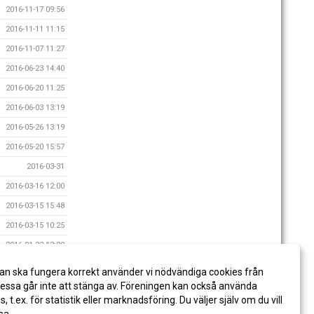
2016-11-17 09:56
2016-11-11 11:15
2016-11-07 11:27
2016-06-23 14:40
2016-06-20 11:25
2016-06-03 13:19
2016-05-26 13:19
2016-05-20 15:57
2016-03-31
2016-03-16 12:00
2016-03-15 15:48
2016-03-15 10:25
2016-01-22 12:00
2015-12-18 14:28
an ska fungera korrekt använder vi nödvändiga cookies från
2015-10-29 08:40
ssa går inte att stänga av. Föreningen kan också använda
es, t.ex. för statistik eller marknadsföring. Du väljer själv om du vill