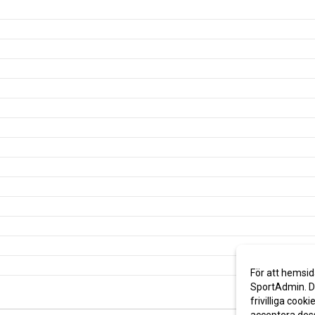
För att hemsid
SportAdmin. De
frivilliga cooki