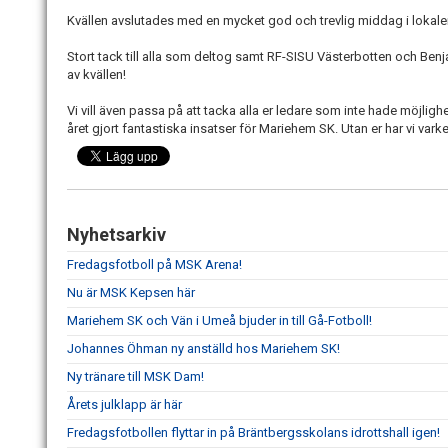
Kvällen avslutades med en mycket god och trevlig middag i lokale
Stort tack till alla som deltog samt RF-SISU Västerbotten och Be
av kvällen!
Vi vill även passa på att tacka alla er ledare som inte hade möjlig
året gjort fantastiska insatser för Mariehem SK. Utan er har vi vark
Nyhetsarkiv
Fredagsfotboll på MSK Arena!
Nu är MSK Kepsen här
Mariehem SK och Vän i Umeå bjuder in till Gå-Fotboll!
Johannes Öhman ny anställd hos Mariehem SK!
Ny tränare till MSK Dam!
Årets julklapp är här
Fredagsfotbollen flyttar in på Bräntbergsskolans idrottshall igen!