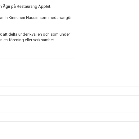
n Ägir på Restaurang Äpplet.
njamin Kinnunen Nassiri som medarrangör
het att delta under kvällen och som under
en en förening eller verksamhet.