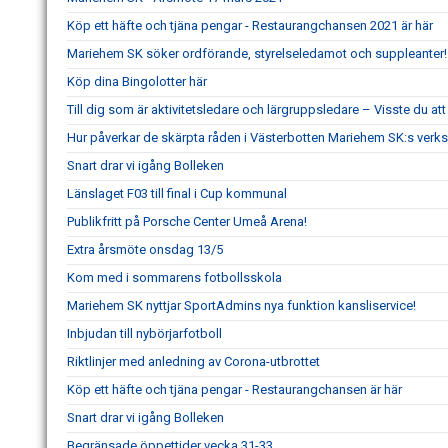
Köp ett häfte och tjäna pengar - Restaurangchansen 2021 är här
Mariehem SK söker ordförande, styrelseledamot och suppleanter!
Köp dina Bingolotter här
Till dig som är aktivitetsledare och lärgruppsledare – Visste du a
Hur påverkar de skärpta råden i Västerbotten Mariehem SK:s ver
Snart drar vi igång Bolleken
Länslaget F03 till final i Cup kommunal
Publikfritt på Porsche Center Umeå Arena!
Extra årsmöte onsdag 13/5
Kom med i sommarens fotbollsskola
Mariehem SK nyttjar SportAdmins nya funktion kansliservice!
Inbjudan till nybörjarfotboll
Riktlinjer med anledning av Corona-utbrottet
Köp ett häfte och tjäna pengar - Restaurangchansen är här
Snart drar vi igång Bolleken
Begränsade öppettider vecka 31-33