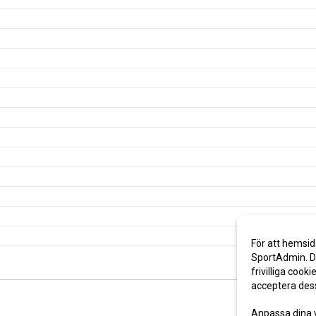
För att hemsid
SportAdmin. De
frivilliga cooki
acceptera des
Anpassa dina 