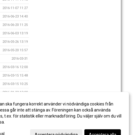
2016-11-07 11:27
2016-06-23 14:40
2016-06-20 11:25
2016-06-03 13:19
2016-05-26 13:19
2016-05-20 15:57
2016-03-31
2016-03-16 12:00
2016-03-15 15:48
2016-03-15 10:25
2016-01-22 12:00
2015-12-18 14:28
an ska fungera korrekt använder vi nödvändiga cookies från
2015-10-29 08:40
ssa går inte att stänga av. Föreningen kan också använda
es, t.ex. för statistik eller marknadsföring. Du väljer själv om du vill
sa.
val
Acceptera nödvändiga
Acceptera alla