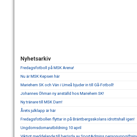
Nyhetsarkiv
Fredagsfotboll på MSK Arena!
Nu är MSK Kepsen här
Mariehem SK och Vän i Umeå bjuder in till Gå-Fotboll!
Johannes Öhman ny anställd hos Mariehem SK!
Ny tränare till MSK Dam!
Årets julklapp är här
Fredagsfotbollen flyttar in på Bräntbergsskolans idrottshall igen!
Ungdomsdomarutbildning 10 april
Viktigt meddelande till berörda av SportAdmins personuppgiftsin