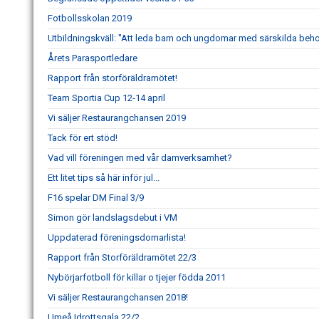
Fotbollsskolan 2019
Utbildningskväll: "Att leda barn och ungdomar med särskilda beh
Årets Parasportledare
Rapport från storföräldramötet!
Team Sportia Cup 12-14 april
Vi säljer Restaurangchansen 2019
Tack för ert stöd!
Vad vill föreningen med vår damverksamhet?
Ett litet tips så här inför jul...
F16 spelar DM Final 3/9
Simon gör landslagsdebut i VM
Uppdaterad föreningsdomarlista!
Rapport från Storföräldramötet 22/3
Nybörjarfotboll för killar o tjejer födda 2011
Vi säljer Restaurangchansen 2018!
Umeå Idrottsgala 22/2