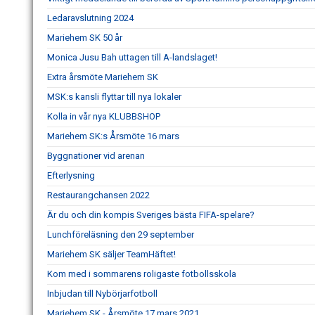
Ledaravslutning 2024
Mariehem SK 50 år
Monica Jusu Bah uttagen till A-landslaget!
Extra årsmöte Mariehem SK
MSK:s kansli flyttar till nya lokaler
Kolla in vår nya KLUBBSHOP
Mariehem SK:s Årsmöte 16 mars
Byggnationer vid arenan
Efterlysning
Restaurangchansen 2022
Är du och din kompis Sveriges bästa FIFA-spelare?
Lunchföreläsning den 29 september
Mariehem SK säljer TeamHäftet!
Kom med i sommarens roligaste fotbollsskola
Inbjudan till Nybörjarfotboll
Mariehem SK - Årsmöte 17 mars 2021