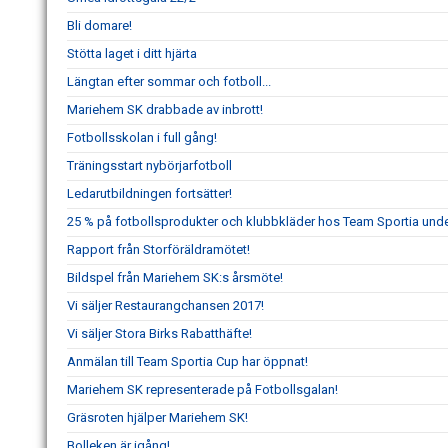
Bli domare!
Stötta laget i ditt hjärta
Längtan efter sommar och fotboll...
Mariehem SK drabbade av inbrott!
Fotbollsskolan i full gång!
Träningsstart nybörjarfotboll
Ledarutbildningen fortsätter!
25 % på fotbollsprodukter och klubbkläder hos Team Sportia under
Rapport från Storföräldramötet!
Bildspel från Mariehem SK:s årsmöte!
Vi säljer Restaurangchansen 2017!
Vi säljer Stora Birks Rabatthäfte!
Anmälan till Team Sportia Cup har öppnat!
Mariehem SK representerade på Fotbollsgalan!
Gräsroten hjälper Mariehem SK!
Bolleken är igång!