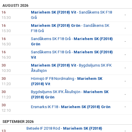
AUGUSTI 2026
16
Mariehem SK (F2018) Vit
- Sandåkerns SK F18
-
15:30
Grå
16
Mariehem SK (F2018) Grön
- Sandåkerns SK
-
15:30
F18 Grå
16
Sandåkerns SK F18 Grå -
Mariehem SK (F2018)
-
16:30
Grön
16
Sandåkerns SK F18 Grå -
Mariehem SK (F2018)
-
16:30
Vit
30
Mariehem SK (F2018) Vit
- Bygdsiljums SK IFK
-
10:30
Åkullsjön
30
Hörnsjö IF F8 Nordmaling -
Mariehem SK
-
11:20
(F2018) Vit
30
Bygdsiljums SK IFK Åkullsjön -
Mariehem SK
-
11:20
(F2018) Grön
30
Ersmarks IK F18 -
Mariehem SK (F2018) Grön
-
12:10
SEPTEMBER 2026
Betsele IF 2018 Röd -
Mariehem SK (F2018)
13
-