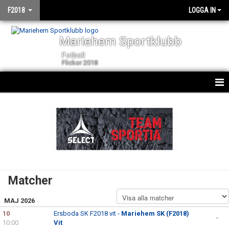
F2018
LOGGA IN
Mariehem Sportklubb
Fotboll
Flickor 2018
HEM
NYHETER
KALENDER
MATCHER
Matcher
TRUPPEN
MAJ 2026
BILDGALLERI
10
Ersboda SK F2018 vit -
Mariehem SK (F2018)
-
10:00
Vit