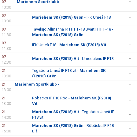
07
-
Mariehem Sportklubb
-
10:00
07
Mariehem SK (F2018) Grön
- IFK Umeå F18
-
10:30
07
Tavelsjö Allmänna IK HTF F-18 Svart HTF F-18 -
-
11:30
Mariehem SK (F2018) Grön
07
IFK Umeå F18 -
Mariehem SK (F2018) Vit
-
11:30
07
Mariehem SK (F2018) Vit
- Umedalens IF F18
-
12:30
21
Tegsödra Umeå IF F18 vit -
Mariehem SK
-
13:00
(F2018) Grön
21
Mariehem Sportklubb
-
-
13:00
21
Röbäcks IF F18 Röd -
Mariehem SK (F2018)
-
13:00
Vit
21
Mariehem SK (F2018) Vit
- Tegsödra Umeå IF
-
14:00
F18 vit
21
Mariehem SK (F2018) Grön
- Röbäcks IF F18
-
15:00
Blå