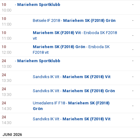
DOKUMENT
10
-
Mariehem Sportklubb
-
10:00
KONTAKT
10
Betsele IF 2018 -
Mariehem SK (F2018) Grön
-
11:00
10
Mariehem SK (F2018) Vit
- Ersboda SK F2018
-
11:00
vit
10
Mariehem SK (F2018) Grön
- Ersboda SK
-
12:00
F2018 vit
24
-
Mariehem Sportklubb
-
13:00
24
Sandviks IK Vit -
Mariehem SK (F2018) Vit
-
13:30
24
Sandviks IK Vit -
Mariehem SK (F2018) Grön
-
13:30
24
Umedalens IF F18 -
Mariehem SK (F2018)
-
14:30
Grön
24
Sandviks IK Vit -
Mariehem SK (F2018) Vit
-
14:30
JUNI 2026