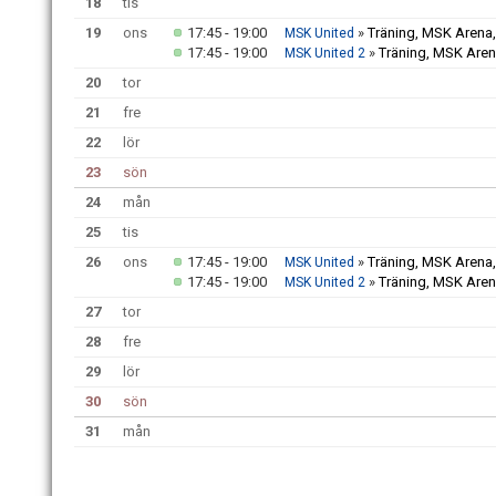
18
tis
19
ons
17:45 - 19:00
»
Träning, MSK Arena
MSK United
17:45 - 19:00
»
Träning, MSK Aren
MSK United 2
20
tor
21
fre
22
lör
23
sön
24
mån
25
tis
26
ons
17:45 - 19:00
»
Träning, MSK Arena
MSK United
17:45 - 19:00
»
Träning, MSK Aren
MSK United 2
27
tor
28
fre
29
lör
30
sön
31
mån