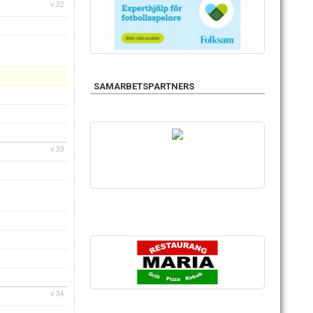
v.32
SAMARBETSPARTNERS
v.33
v.34