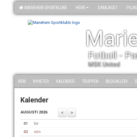
MARIEHEM SPORTKLUBB
HERR
DAMLAGET
POJK
Mari
Fotboll - P
MSK United
HEM
NYHETER
KALENDER
TRUPPEN
BILDGALLERI
Kalender
AUGUSTI 2026
01
lör
02
sön