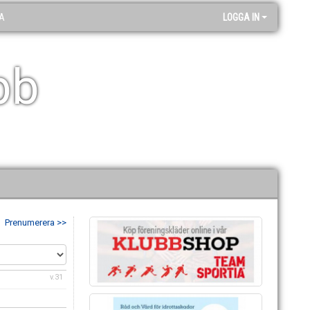
A
LOGGA IN
bb
Prenumerera >>
v.31