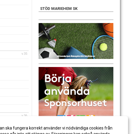
STÖD MARIEHEM SK
v.35
v.36
an ska fungera korrekt använder vi nödvändiga cookies från