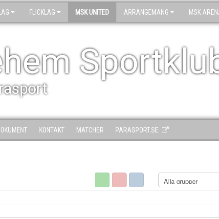
LAG
FLICKLAG
MSK UNITED
ARRANGEMANG
MSK AREN
ehem Sportklu
arasport
DOKUMENT
KONTAKT
MATCHER
PARASPORT.SE