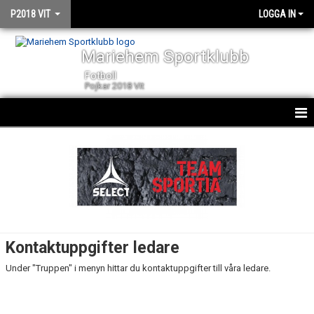
P2018 VIT
LOGGA IN
Mariehem Sportklubb
Fotboll
Pojkar 2018 Vit
HEM
NYHETER
KALENDER
MATCHER
Kontaktuppgifter ledare
TRUPPEN
Under "Truppen" i menyn hittar du kontaktuppgifter till våra ledare.
BILDGALLERI