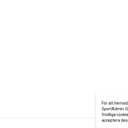
För att hemsid
SportAdmin. De
frivilliga cooki
acceptera des