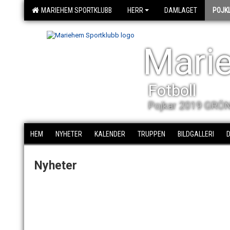
MARIEHEM SPORTKLUBB
HERR
DAMLAGET
POJK
Mari
Fotboll
Pojkar 2019 GRÖN 
HEM
NYHETER
KALENDER
TRUPPEN
BILDGALLERI
Nyheter