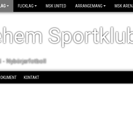
LAG
FLICKLAG
MSK UNITED
ARRANGEMANG
MSK AREN
ehem Sportklu
- Nybörjarfotboll
DOKUMENT
KONTAKT