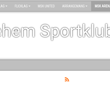
LAG
FLICKLAG
MSK UNITED
ARRANGEMANG
MSK AREN
ehem Sportklu