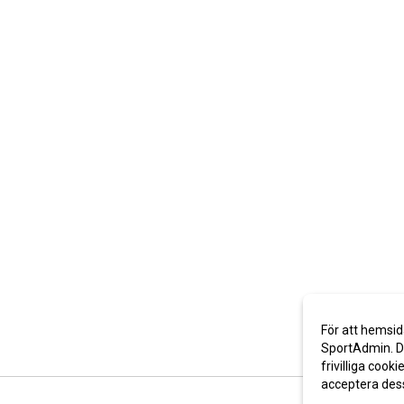
För att hemsid
SportAdmin. De
frivilliga cooki
acceptera des