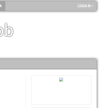
A
LOGGA IN
bb