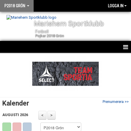
P2018 GRÖN
LOGGA IN
Mariehem Sportklubb
Fotboll
Pojkar 2018 Grön
HEM
NYHETER
KALENDER
MATCHER
Kalender
Prenumerera >>
TRUPPEN
AUGUSTI 2026
BILDGALLERI