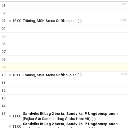
DOKUMENT
v.31
01
02
KONTAKT
v.32
03
18:00
Träning, MSK Arena Softbollplan
(..)
04
05
06
07
08
09
v.33
10
18:00
Träning, MSK Arena Softbollplan
(..)
11
12
13
14
15
Sandviks IK Lag 2 borta, Sandviks IP Ungdomsplanen
11:00
(Pojkar 8 år Sammandrag Södra Höst Vit)
(..)
Sandviks IK Lag 2 borta, Sandviks IP Ungdomsplanen
11:00