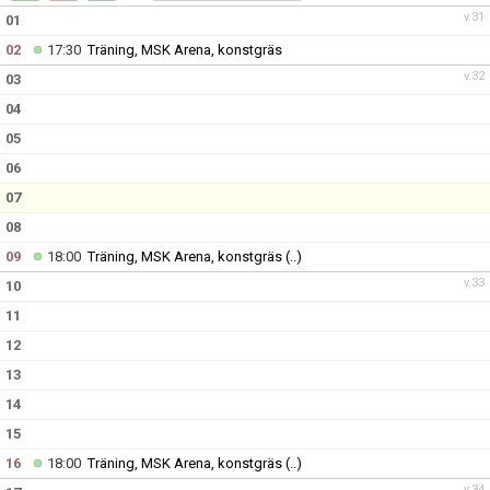
DOKUMENT
v.31
01
02
17:30
Träning, MSK Arena, konstgräs
KONTAKT
v.32
03
04
05
06
07
08
09
18:00
Träning, MSK Arena, konstgräs
(..)
v.33
10
11
12
13
14
15
16
18:00
Träning, MSK Arena, konstgräs
(..)
v.34