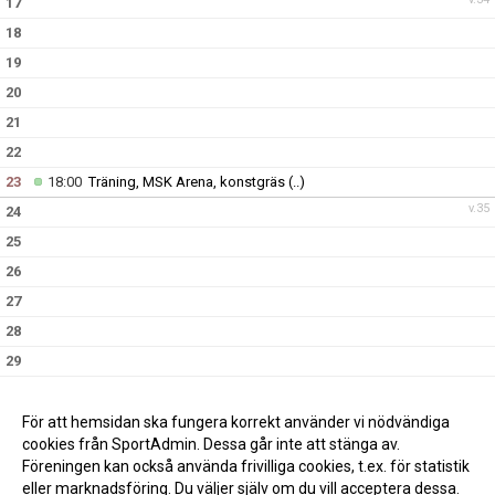
17
18
19
20
21
22
23
18:00
Träning, MSK Arena, konstgräs
(..)
v.35
24
25
26
27
28
29
30
18:00
Träning, MSK Arena, konstgräs
(..)
v.36
31
För att hemsidan ska fungera korrekt använder vi nödvändiga
cookies från SportAdmin. Dessa går inte att stänga av.
Föreningen kan också använda frivilliga cookies, t.ex. för statistik
eller marknadsföring. Du väljer själv om du vill acceptera dessa.