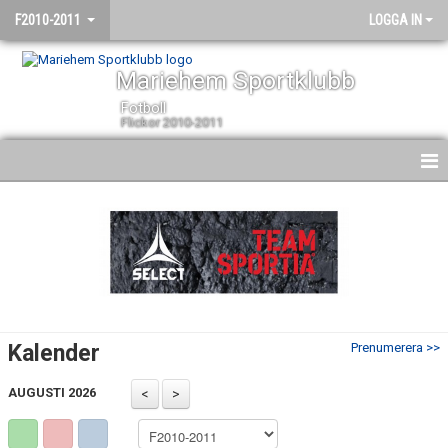
F2010-2011
LOGGA IN
Mariehem Sportklubb
Fotboll
Flickor 2010-2011
HEM
NYHETER
KALENDER
MATCHER
Kalender
Prenumerera >>
TRUPPEN
AUGUSTI 2026
BILDGALLERI