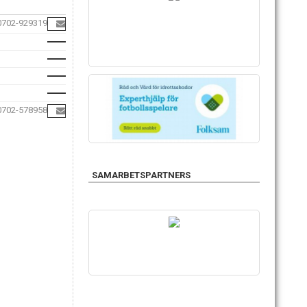
0702-929319
0702-578958
SAMARBETSPARTNERS