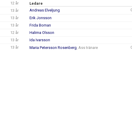
12 år
Ledare
Andreas Elveljung
13 år
13 år
Erik Jonsson
13 år
Frida Boman
12 år
Halima Olsson
13 år
Ida Ivarsson
13 år
Maria Petersson Rosenberg
, Ass tränare