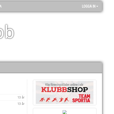
A
LOGGA IN
bb
13 år
13 år