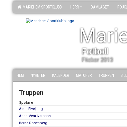
MARIEHEM SPORTKLUBB
HERR
DAMLAGET
POJK
Mari
Fotboll
Flickor 2013
HEM
NYHETER
KALENDER
MATCHER
TRUPPEN
BIL
Truppen
Spelare
Alma Elveljung
Anna-Vera Ivarsson
Berna Rosenberg