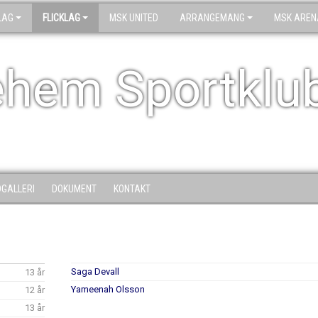
LAG
FLICKLAG
MSK UNITED
ARRANGEMANG
MSK AREN
ehem Sportklu
DGALLERI
DOKUMENT
KONTAKT
Saga Devall
13 år
Yameenah Olsson
12 år
13 år