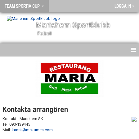
TEAM SPORTIA CUP
LOGGA IN
Mariehem Sportklubb
Fotboll
NYHETER
CUPINFORMATION
ANMÄLDA LAG
SPELPROGRAM O RESULTAT
Kontakta arrangören
BILDGALLERI
Kontakta Mariehem SK:
Tel: 090-139445
KONTAKT
Mail:
kansli@mskumea.com