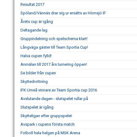
Resultat 2017
Spöland/Vännäs drar sig ur ersätts av Hörnsjö IF
Årets cup är igång
Deltagande lag
Gruppindelning och spelschema klart!
Långväga gäster till Team Sportia Cup!
Halva cupen fylld!
Anmälan till 2017 års turnering öppen!
Se bilder från cupen
Skyttedrottning
IFK Umeå vinnare av Team Sportia cup 2016
Avslutande dagen - slutspelet rullar på
Slutspelet är igång
Skytteligan efter gruppspelet
Avspark i cupens första match
Fotboll hela helgen på MSK Arena