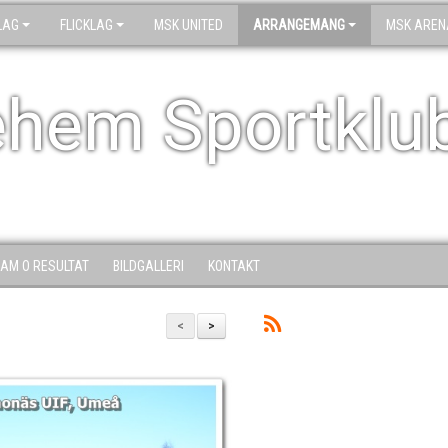
LAG
FLICKLAG
MSK UNITED
ARRANGEMANG
MSK AREN
ehem Sportklu
AM O RESULTAT
BILDGALLERI
KONTAKT
<
>