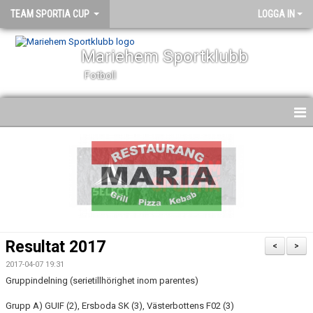
TEAM SPORTIA CUP
LOGGA IN
Mariehem Sportklubb
Fotboll
NYHETER
CUPINFORMATION
ANMÄLDA LAG
SPELPROGRAM O RESULTAT
Resultat 2017
<
>
BILDGALLERI
2017-04-07 19:31
Gruppindelning (serietillhörighet inom parentes)
KONTAKT
Grupp A) GUIF (2), Ersboda SK (3), Västerbottens F02 (3)