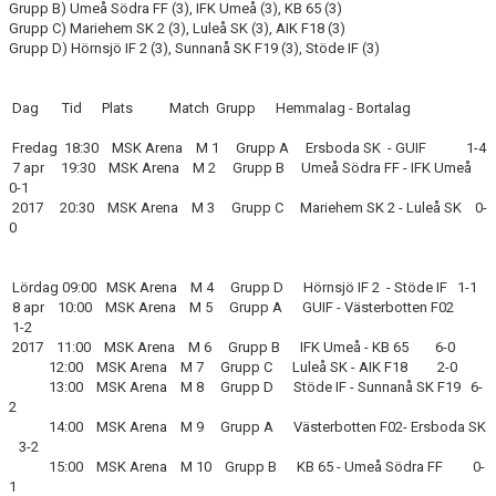
Grupp B) Umeå Södra FF (3), IFK Umeå (3), KB 65 (3)
Grupp C) Mariehem SK 2 (3), Luleå SK (3), AIK F18 (3)
Grupp D) Hörnsjö IF 2 (3), Sunnanå SK F19 (3), Stöde IF (3)
Dag Tid Plats Match Grupp Hemmalag - Bortalag
Fredag 18:30 MSK Arena M 1 Grupp A Ersboda SK - GUIF 1-4
7 apr 19:30 MSK Arena M 2 Grupp B Umeå Södra FF - IFK Umeå
0-1
2017 20:30 MSK Arena M 3 Grupp C Mariehem SK 2 - Luleå SK 0-
0
Lördag 09:00 MSK Arena M 4 Grupp D Hörnsjö IF 2 - Stöde IF 1-1
8 apr 10:00 MSK Arena M 5 Grupp A GUIF - Västerbotten F02
1-2
2017 11:00 MSK Arena M 6 Grupp B IFK Umeå - KB 65 6-0
12:00 MSK Arena M 7 Grupp C Luleå SK - AIK F18 2-0
13:00 MSK Arena M 8 Grupp D Stöde IF - Sunnanå SK F19 6-
2
14:00 MSK Arena M 9 Grupp A Västerbotten F02- Ersboda SK
3-2
15:00 MSK Arena M 10 Grupp B KB 65 - Umeå Södra FF 0-
1