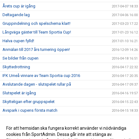
Årets cup är igång
2017-04-07 18:33
Deltagande lag
2017-04-06 16:00
Gruppindelning och spelschema klart!
2017-03-23 17:22
Långväga gäster till Team Sportia Cup!
2017-01-23 16:12
Halva cupen fylld!
2017-01-10 16:21
Anmälan till 2017 års turnering öppen!
2016-12-09 14:26
Se bilder från cupen
2016-04-18 16:51
Skyttedrottning
2016-04-17 22:32
IFK Umeå vinnare av Team Sportia cup 2016
2016-04-17 20:35
Avslutande dagen - slutspelet rullar på
2016-04-17 09:37
Slutspelet är igång
2016-04-16 19:57
Skytteligan efter gruppspelet
2016-04-15 22:43
Avspark i cupens första match
2016-04-15 18:33
Fotboll hela helgen på MSK Arena
2016-04-14 12:53
Sent avhopp - nytt lag ersätter
För att hemsidan ska fungera korrekt använder vi nödvändiga
2016-04-08 16:03
cookies från SportAdmin. Dessa går inte att stänga av.
Spelschemat klart
2016-03-18 17:08