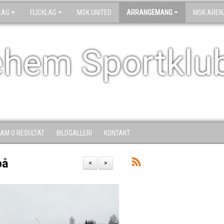
LAG
FLICKLAG
MSK UNITED
ARRANGEMANG
MSK AREN
ehem Sportklu
AM O RESULTAT
BILDGALLERI
KONTAKT
på
<
>