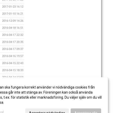
2017-01-23 16:12
2017-01-10 16:21
2016-12-09 14:26
2016-04-18 16:51
2016-04-17 22:32
2016-04-17 20:35
2016-04-17 09:37
2016-04-16 19:57
2016-04-15 22:43
2016-04-15 18:33
2016-04-14 12:53
2016-04-08 16:03
an ska fungera korrekt använder vi nödvändiga cookies från
2016-03-18 17:08
ssa går inte att stänga av. Föreningen kan också använda
es, t.ex. för statistik eller marknadsföring. Du väljer själv om du vill
sa.
val