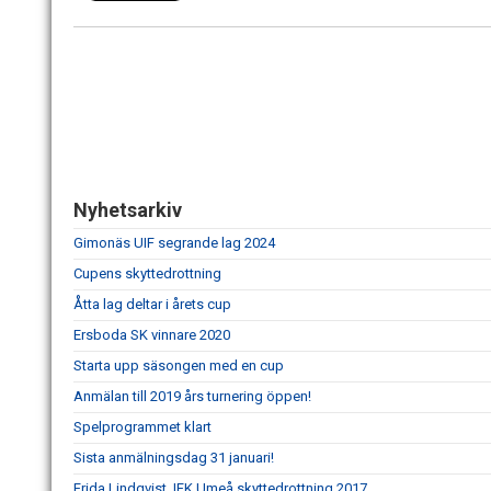
Nyhetsarkiv
Gimonäs UIF segrande lag 2024
Cupens skyttedrottning
Åtta lag deltar i årets cup
Ersboda SK vinnare 2020
Starta upp säsongen med en cup
Anmälan till 2019 års turnering öppen!
Spelprogrammet klart
Sista anmälningsdag 31 januari!
Frida Lindqvist, IFK Umeå skyttedrottning 2017