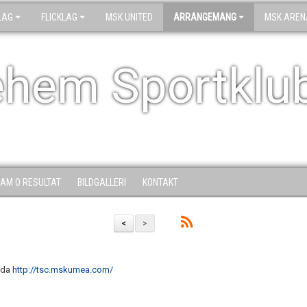
LAG
FLICKLAG
MSK UNITED
ARRANGEMANG
MSK AREN
ehem Sportklu
AM O RESULTAT
BILDGALLERI
KONTAKT
<
>
ida
http://tsc.mskumea.com/