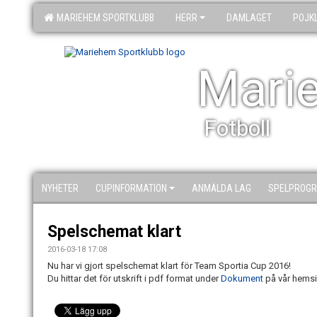
MARIEHEM SPORTKLUBB
HERR
DAMLAGET
POJK
Mari
Fotboll
NYHETER
CUPINFORMATION
ANMÄLDA LAG
SPELPROGR
Spelschemat klart
2016-03-18 17:08
Nu har vi gjort spelschemat klart för Team Sportia Cup 2016!
Du hittar det för utskrift i pdf format under
Dokument
på vår hems