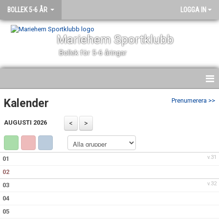
BOLLEK 5-6 ÅR
LOGGA IN
Mariehem Sportklubb
Bollek för 5-6 åringar
HEM
Kalender
Prenumerera >>
NYHETER
AUGUSTI 2026
OM BOLLEKEN
v.31
01
KALENDER
02
DOKUMENT
v.32
03
04
HITTA HIT
05