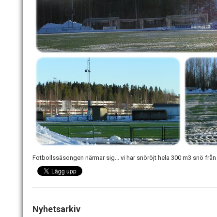
Fotbollssäsongen närmar sig... vi har snöröjt hela 300 m3 snö från
Nyhetsarkiv