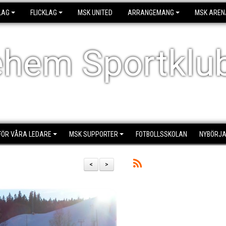
LAG
FLICKLAG
MSK UNITED
ARRANGEMANG
MSK AREN
ehem Sportklu
FÖR VÅRA LEDARE
MSK SUPPORTER
FOTBOLLSSKOLAN
NYBÖRJA
<
>