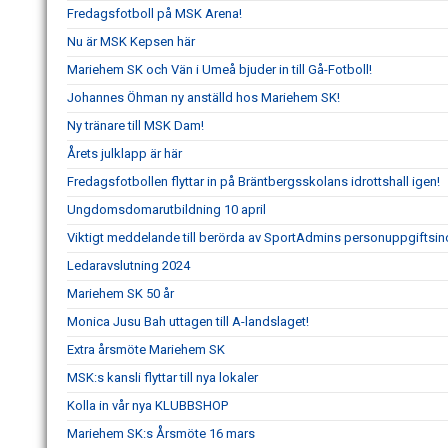
Fredagsfotboll på MSK Arena!
Nu är MSK Kepsen här
Mariehem SK och Vän i Umeå bjuder in till Gå-Fotboll!
Johannes Öhman ny anställd hos Mariehem SK!
Ny tränare till MSK Dam!
Årets julklapp är här
Fredagsfotbollen flyttar in på Bräntbergsskolans idrottshall igen!
Ungdomsdomarutbildning 10 april
Viktigt meddelande till berörda av SportAdmins personuppgiftsin
Ledaravslutning 2024
Mariehem SK 50 år
Monica Jusu Bah uttagen till A-landslaget!
Extra årsmöte Mariehem SK
MSK:s kansli flyttar till nya lokaler
Kolla in vår nya KLUBBSHOP
Mariehem SK:s Årsmöte 16 mars