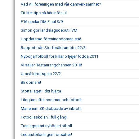
Vad vill föreningen med vår damverksamhet?
Ett litet tips så här inför jul...
F16 spelar DM Final 3/9
Simon gör landslagsdebut i VM
Uppdaterad föreningsdomarlista!
Rapport från Storföräldramötet 22/3
Nybörjarfotboll för killar o tjejer födda 2011
Vi säljer Restaurangchansen 2018!
Umeå Idrottsgala 22/2
Bli domare!
Stötta laget i ditt hjärta
Längtan efter sommar och fotboll...
Mariehem SK drabbade av inbrott!
Fotbollsskolan i full gång!
Träningsstart nybörjarfotboll
Ledarutbildningen fortsätter!