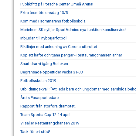
Publikfritt på Porsche Center Umeå Arena!
Extra årsmöte onsdag 13/5
Kom med i sommarens fotbollsskola
Mariehem SK nyttjar SportAdmins nya funktion kansliservice!
Inbjudan till nybörjarfotboll
Riktlinjer med anledning av Corona-utbrottet
Köp ett häfte och tjäna pengar - Restaurangchansen är här
Snart drar vi igång Bolleken
Begränsade öppettider vecka 31-33
Fotbollsskolan 2019
Utbildningskväll: "Att leda barn och ungdomar med särskilda beh
Årets Parasportledare
Rapport från storföräldramötet!
Team Sportia Cup 12-14 april
Vi säljer Restaurangchansen 2019
Tack för ert stöd!