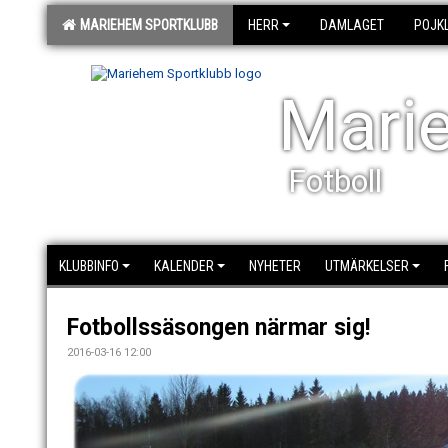
MARIEHEM SPORTKLUBB
HERR
DAMLAGET
POJK
Mari
Fotboll
KLUBBINFO
KALENDER
NYHETER
UTMÄRKELSER
Fotbollssäsongen närmar sig!
2016-03-16 12:00