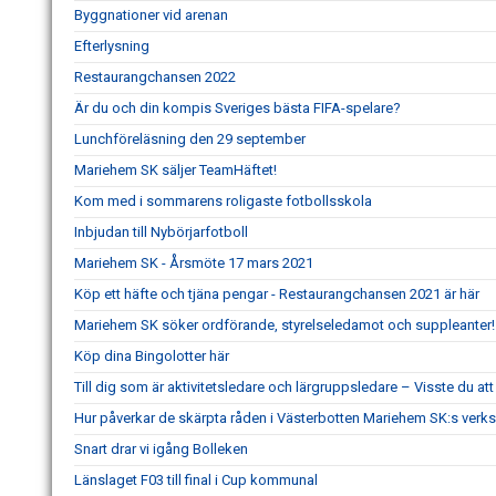
Byggnationer vid arenan
Efterlysning
Restaurangchansen 2022
Är du och din kompis Sveriges bästa FIFA-spelare?
Lunchföreläsning den 29 september
Mariehem SK säljer TeamHäftet!
Kom med i sommarens roligaste fotbollsskola
Inbjudan till Nybörjarfotboll
Mariehem SK - Årsmöte 17 mars 2021
Köp ett häfte och tjäna pengar - Restaurangchansen 2021 är här
Mariehem SK söker ordförande, styrelseledamot och suppleanter!
Köp dina Bingolotter här
Till dig som är aktivitetsledare och lärgruppsledare – Visste du a
Hur påverkar de skärpta råden i Västerbotten Mariehem SK:s ver
Snart drar vi igång Bolleken
Länslaget F03 till final i Cup kommunal