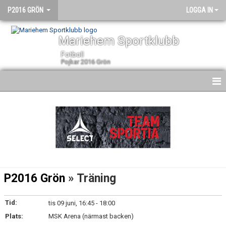
P2016 GRÖN
LOGGA IN
Mariehem Sportklubb
Fotboll
Pojkar 2016 Grön
HEM
NYHETER
KALENDER
MATCHER
P2016 Grön
» Träning
TRUPPEN
Tid:
tis 09 juni, 16:45 - 18:00
BILDGALLERI
Plats:
MSK Arena (närmast backen)