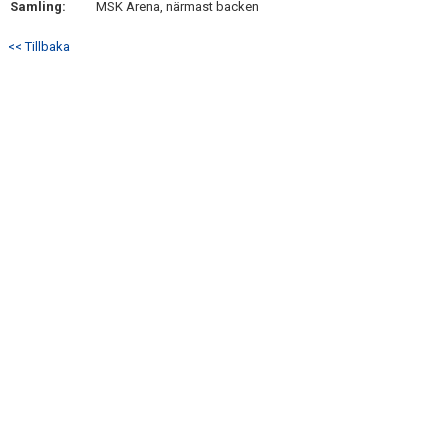
Samling:
MSK Arena, närmast backen
DOKUMENT
<< Tillbaka
KONTAKT