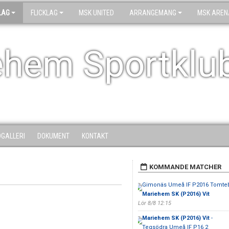
LAG
FLICKLAG
MSK UNITED
ARRANGEMANG
MSK AREN
ehem Sportklu
DGALLERI
DOKUMENT
KONTAKT
KOMMANDE MATCHER
Gimonäs Umeå IF P2016 Tomteb
Mariehem SK (P2016) Vit
Lör 8/8 12:15
Mariehem SK (P2016) Vit
-
Tegsödra Umeå IF P16 2