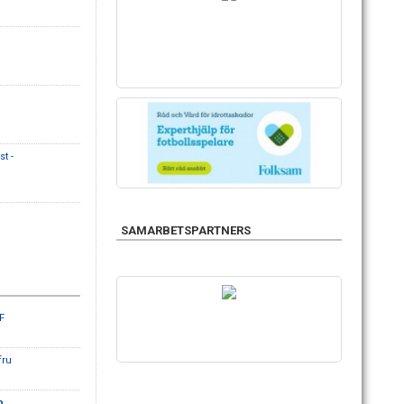
t -
SAMARBETSPARTNERS
F
fru
b