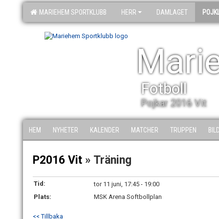
MARIEHEM SPORTKLUBB
HERR
DAMLAGET
POJK
Mari
Fotboll
Pojkar 2016 Vit
HEM
NYHETER
KALENDER
MATCHER
TRUPPEN
BIL
P2016 Vit
» Träning
Tid:
tor 11 juni, 17:45 - 19:00
Plats:
MSK Arena Softbollplan
<< Tillbaka