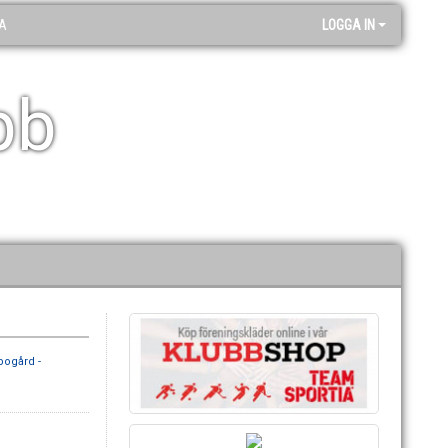
A
LOGGA IN
bb
ogård -