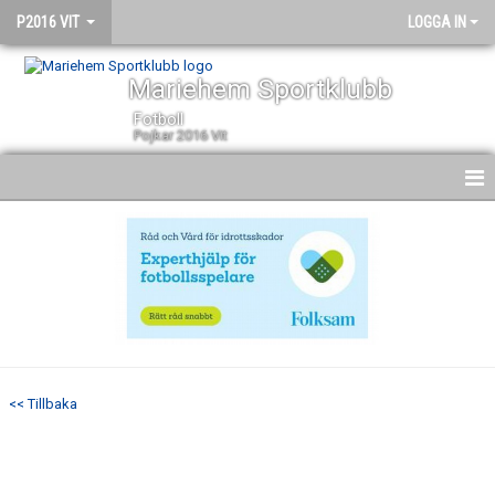
P2016 VIT
LOGGA IN
Mariehem Sportklubb
Fotboll
Pojkar 2016 Vit
HEM
NYHETER
KALENDER
MATCHER
<< Tillbaka
TRUPPEN
BILDGALLERI