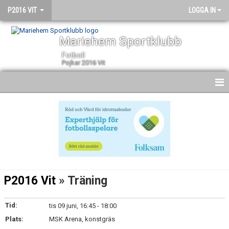
P2016 VIT
LOGGA IN
Mariehem Sportklubb
Fotboll
Pojkar 2016 Vit
HEM
NYHETER
KALENDER
MATCHER
P2016 Vit
» Träning
TRUPPEN
Tid:
tis 09 juni, 16:45 - 18:00
BILDGALLERI
Plats:
MSK Arena, konstgräs