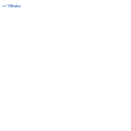
DOKUMENT
<< Tillbaka
KONTAKT