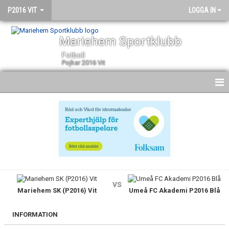
P2016 VIT
LOGGA IN
Mariehem Sportklubb
Fotboll
Pojkar 2016 Vit
HEM
NYHETER
KALENDER
MATCHER
vs
Mariehem SK (P2016) Vit
Umeå FC Akademi P2016 Blå
TRUPPEN
BILDGALLERI
INFORMATION