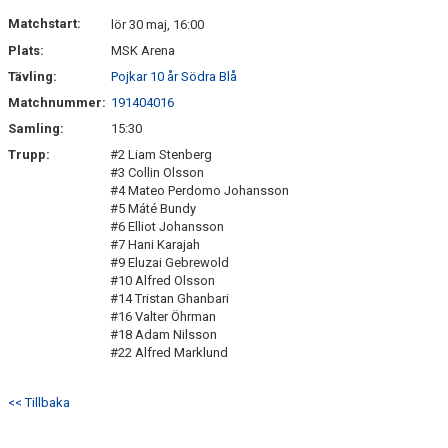
DOKUMENT
Matchstart:
lör 30 maj, 16:00
Plats:
MSK Arena
KONTAKT
Tävling:
Pojkar 10 år Södra Blå
Matchnummer:
191404016
Samling:
15:30
Trupp:
#2 Liam Stenberg
#3 Collin Olsson
#4 Mateo Perdomo Johansson
#5 Máté Bundy
#6 Elliot Johansson
#7 Hani Karajah
#9 Eluzai Gebrewold
#10 Alfred Olsson
#14 Tristan Ghanbari
#16 Valter Öhrman
#18 Adam Nilsson
#22 Alfred Marklund
<< Tillbaka