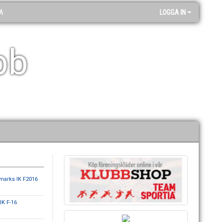
A
LOGGA IN
bb
marks IK F2016
IK F-16