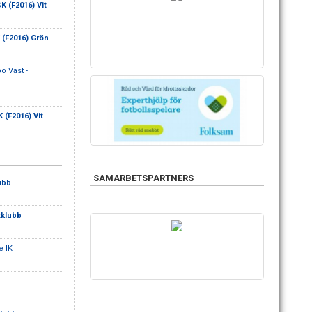
 (F2016) Vit
(F2016) Grön
 Väst -
(F2016) Vit
SAMARBETSPARTNERS
ubb
klubb
e IK