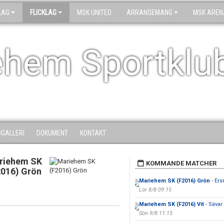
LAG
FLICKLAG
MSK UNITED
ARRANGEMANG
MSK AREN
ehem Sportklu
DGALLERI
DOKUMENT
KONTAKT
riehem SK
KOMMANDE MATCHER
2016) Grön
Mariehem SK (F2016) Grön
- Ers
Lör 8/8 09:15
Mariehem SK (F2016) Vit
- Sävar 
Sön 9/8 11:15