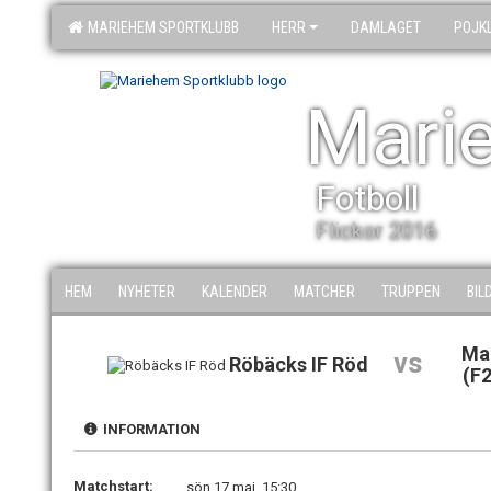
MARIEHEM SPORTKLUBB
HERR
DAMLAGET
POJK
Mari
Fotboll
Flickor 2016
HEM
NYHETER
KALENDER
MATCHER
TRUPPEN
BIL
Ma
vs
Röbäcks IF Röd
(F
INFORMATION
Matchstart:
sön 17 maj, 15:30