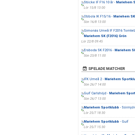
Stöcke IF F16 10 år -
Mariehem SK
Lör 15/8 13:00
Obbola IK F15/16 -
Mariehem SK 
Sön 16/8 13:00
Gimonäs Umeå IF F2016 Tomtebo
Mariehem SK (F2016) Grön
Lör 22/8 09:45
Ersboda SK F2016 -
Mariehem SK 
Sön 23/8 11:00
SPELADE MATCHER
IFK Umeå 2 -
Mariehem Sportkl
Sön 26/7 14:00
Guif Carlshöjd -
Mariehem Sport
Sön 26/7 13:00
Mariehem Sportklubb
- Sörmjöl
Lör 25/7 18:30
Mariehem Sportklubb
- Guif
Lör 25/7 15:30