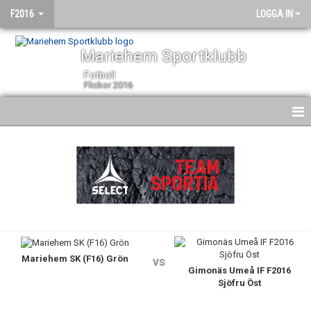
F2016
LOGGA IN
Mariehem Sportklubb
Fotboll
Flickor 2016
HEM
NYHETER
KALENDER
MATCHER
Mariehem SK (F16) Grön
TRUPPEN
vs
Gimonäs Umeå IF F2016
Sjöfru Öst
BILDGALLERI