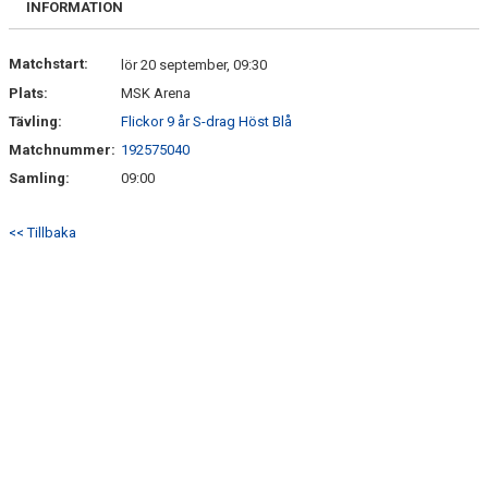
INFORMATION
DOKUMENT
KONTAKT
Matchstart:
lör 20 september, 09:30
Plats:
MSK Arena
Tävling:
Flickor 9 år S-drag Höst Blå
Matchnummer:
192575040
Samling:
09:00
<< Tillbaka