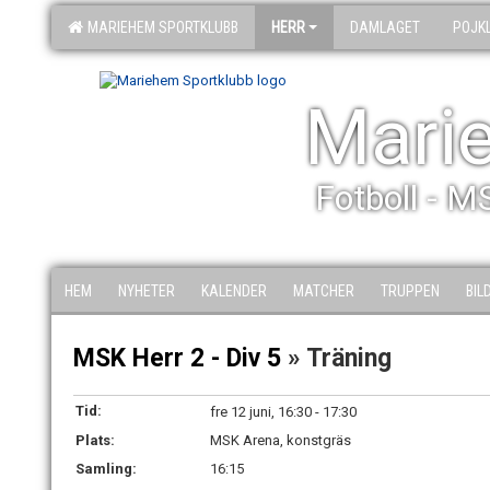
MARIEHEM SPORTKLUBB
HERR
DAMLAGET
POJK
Mari
Fotboll - M
HEM
NYHETER
KALENDER
MATCHER
TRUPPEN
BIL
MSK Herr 2 - Div 5
» Träning
Tid:
fre 12 juni, 16:30 - 17:30
Plats:
MSK Arena, konstgräs
Samling:
16:15