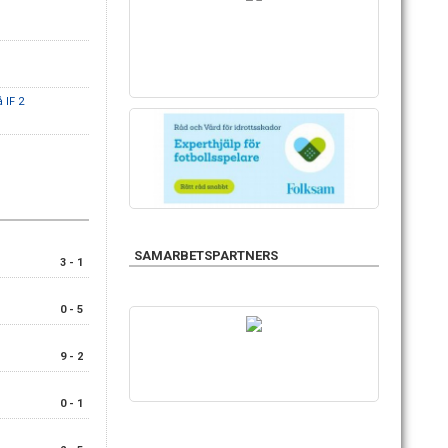
IF 2
SAMARBETSPARTNERS
3 - 1
0 - 5
9 - 2
0 - 1