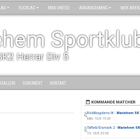
LAG
FLICKLAG
MSK UNITED
ARRANGEMANG
MSK AREN
ehem Sportklu
SK2 Herrar Div 5
DGALLERI
DOKUMENT
KONTAKT
KOMMANDE MATCHER
Rödåbygdens IK -
Mariehem SK 
Mån 10/8 19:00
Täfteå/Ersmark 2 -
Mariehem SK
Tis 18/8 20:00