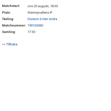
DOKUMENT
Matchstart:
ons 20 augusti, 18:30
Plats:
Stenmyrvallens IP
KONTAKT
Tävling:
Division 6 Herr södra
Matchnummer:
190126060
Samling:
17:30
<< Tillbaka