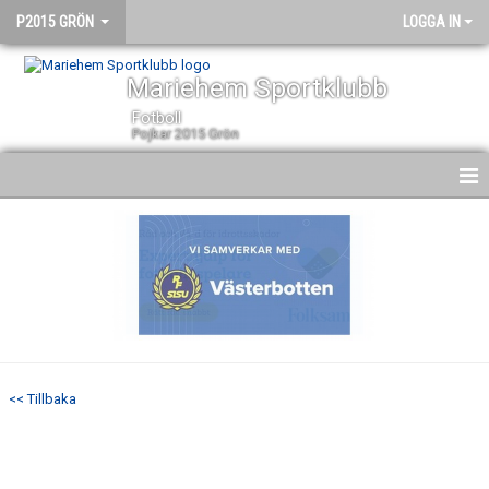
P2015 GRÖN
LOGGA IN
Mariehem Sportklubb
Fotboll
Pojkar 2015 Grön
HEM
NYHETER
KALENDER
MATCHER
<< Tillbaka
TRUPPEN
BILDGALLERI