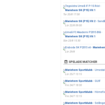
Tegsödra Umeå IF P-15 Röd -
Mariehem SK (P15) Vit 1
Tor 20/8 17:00
Mariehem SK (P15) Vit 2
- Sandå
Lör 22/8 09:00
Umeå FC Akademi P2015 Blå -
Mariehem SK (P15) Vit 1
Sön 23/8 15:30
Ersboda SK P2015 vit -
Mariehem 
Lör 29/8
SPELADE MATCHER
Mariehem Sportklubb
- Umedal
Lör 25/7 13:15
Mariehem Sportklubb
- GUIF
Fre 24/7 18:30
Mariehem Sportklubb
- Hörnefo
Fre 24/7 13:15
Mariehem Sportklubb
- Selånge