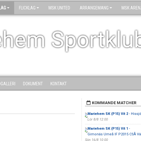
LAG
FLICKLAG
MSK UNITED
ARRANGEMANG
MSK AREN
ehem Sportklu
DGALLERI
DOKUMENT
KONTAKT
KOMMANDE MATCHER
Mariehem SK (P15) Vit 2
- Hissj
Lör 8/8 12:00
Mariehem SK (P15) Vit 1
-
Gimonäs Umeå IF P2015 CSÅ Vä
Sön 16/8 10:00