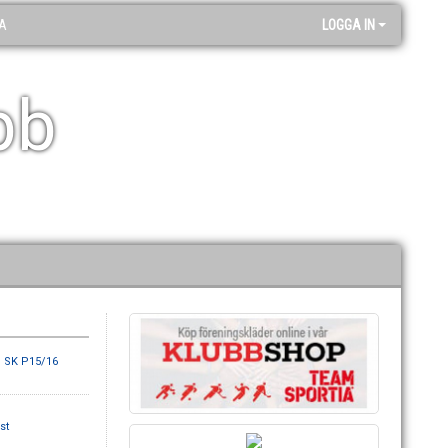
A
LOGGA IN
bb
ö SK P15/16
st