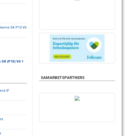
kerns SK P15 Vit
SK (P15) Vit 1
SAMARBETSPARTNERS
ens IF
rs
r