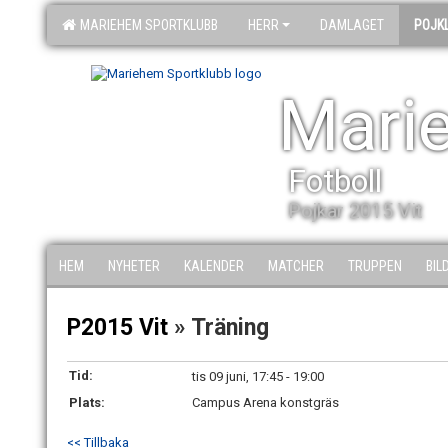
MARIEHEM SPORTKLUBB
HERR
DAMLAGET
POJK
Mari
Fotboll
Pojkar 2015 Vit
HEM
NYHETER
KALENDER
MATCHER
TRUPPEN
BIL
P2015 Vit
» Träning
Tid:
tis 09 juni, 17:45 - 19:00
Plats:
Campus Arena konstgräs
<< Tillbaka