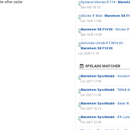
er efter väder
Spöland Vännäs IF F14 -
Mariehe
Sön 9/8 18:15
Stöcke IF Blixt -
Mariehem SK F1
Lör 15/8 11:00
Mariehem SK F14 Vit
- Stöcke IF
Sön 16/8 13:00
Gimonäs Umeå IF F2014 Vit -
Mariehem SK F14 Vit
Lör 22/8 11:15
SPELADE MATCHER
Mariehem Sportklubb
- Sundom 
Lör 25/7 17:45
Mariehem Sportklubb
- Täfteå ik
Lör 25/7 11:45
Mariehem Sportklubb
- Sävar IK
Fre 24/7 16:15
Mariehem Sportklubb
- IFK Lul
Fre 24/7 12:30