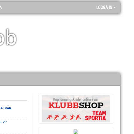
A
LOGGA IN
bb
14 Grön
K Vit