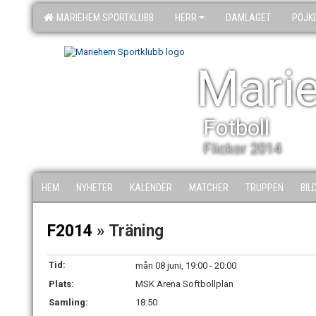
MARIEHEM SPORTKLUBB
HERR
DAMLAGET
POJK
Mari
Fotboll
Flickor 2014
HEM
NYHETER
KALENDER
MATCHER
TRUPPEN
BIL
F2014
» Träning
Tid:
mån 08 juni, 19:00 - 20:00
Plats:
MSK Arena Softbollplan
Samling:
18:50