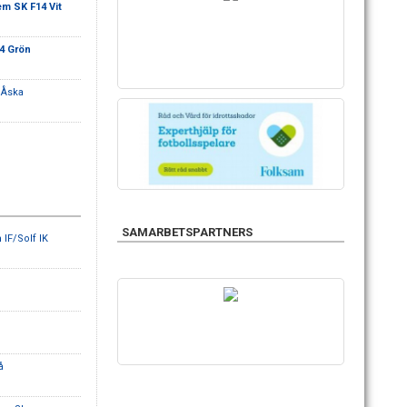
m SK F14 Vit
4 Grön
 Åska
SAMARBETSPARTNERS
IF/Solf IK
eå