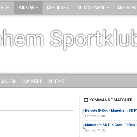
LAG
FLICKLAG
MSK UNITED
ARRANGEMANG
MSK AREN
ehem Sportklu
DGALLERI
DOKUMENT
KONTAKT
KOMMANDE MATCHER
Betsele IF Röd -
Mariehem SK F
Lör 8/8 13:00
Mariehem SK F14 Grön
- Täfteå I
Sön 9/8 11:00