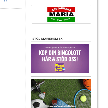
rn Sk
F
STÖD MARIEHEM SK