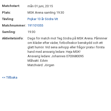
DOKUMENT
Matchstart:
mån 01 juni, 20:15
Plats:
MSK Arena samling 19.30
KONTAKT
Tävling:
Pojkar 13 år Södra Vit
Matchnummer:
191101055
Samling:
19:30
Aktivitetsinfo:
Dags för match mot Teg Södra på MSK Arena. Påminner
om kläder efter väder, fotbollsskor benskydd och ett
glatt humör. Vid sena avhopp eller frågor prata i första
hand med ansvarig ledare. Heja MSK!
Ansvarig ledare: Johannes 0703680095
Målvakt: Edvin
Matchvärd: Jörgen
<< Tillbaka