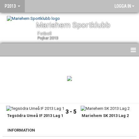
P2013
LOGGA IN
Mariehem Sportklubb
Fotboll
Pojkar 2013
HEM
NYHETER
KALENDER
MATCHER
3 - 5
Tegsödra Umeå IF 2013 Lag 1
Mariehem SK 2013 Lag 2
TRUPPEN
BILDGALLERI
INFORMATION