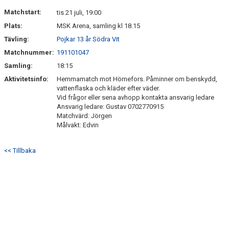
DOKUMENT
Matchstart:
tis 21 juli, 19:00
Plats:
MSK Arena, samling kl 18.15
KONTAKT
Tävling:
Pojkar 13 år Södra Vit
Matchnummer:
191101047
Samling:
18:15
Aktivitetsinfo:
Hemmamatch mot Hörnefors. Påminner om benskydd,
vattenflaska och kläder efter väder.
Vid frågor eller sena avhopp kontakta ansvarig ledare
Ansvarig ledare: Gustav 0702770915
Matchvärd: Jörgen
Målvakt: Edvin
<< Tillbaka