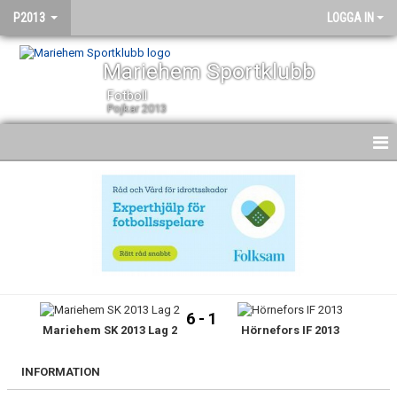
P2013
LOGGA IN
Mariehem Sportklubb
Fotboll
Pojkar 2013
HEM
NYHETER
KALENDER
MATCHER
6 - 1
Mariehem SK 2013 Lag 2
Hörnefors IF 2013
TRUPPEN
BILDGALLERI
INFORMATION