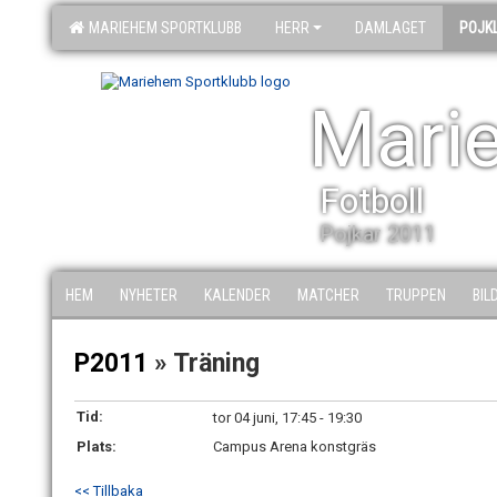
MARIEHEM SPORTKLUBB
HERR
DAMLAGET
POJK
Mari
Fotboll
Pojkar 2011
HEM
NYHETER
KALENDER
MATCHER
TRUPPEN
BIL
P2011
» Träning
Tid:
tor 04 juni, 17:45 - 19:30
Plats:
Campus Arena konstgräs
<< Tillbaka