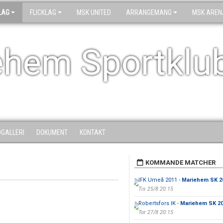
LAG
FLICKLAG
MSK UNITED
ARRANGEMANG
MSK AREN
ehem Sportklu
DGALLERI
DOKUMENT
KONTAKT
KOMMANDE MATCHER
IFK Umeå 2011 -
Mariehem SK 2
Tis 25/8 20:15
Robertsfors IK -
Mariehem SK 2
Tor 27/8 20:15