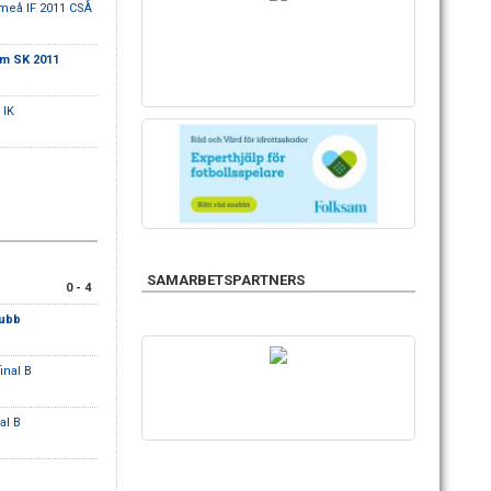
meå IF 2011 CSÅ
m SK 2011
 IK
SAMARBETSPARTNERS
0 - 4
lubb
inal B
al B