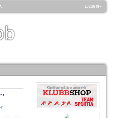
A
LOGGA IN
bb
011
011