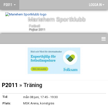
P2011
LOGGA IN
Mariehem Sportklubb
Fotboll
Pojkar 2011
HEM
NYHETER
KALENDER
MATCHER
P2011
» Träning
TRUPPEN
Tid:
mån 08 juni, 17:45 - 19:30
BILDGALLERI
Plats:
MSK Arena, konstgräs