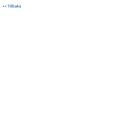
DOKUMENT
<< Tillbaka
KONTAKT