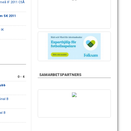
meå IF 2011 CSÅ
m SK 2011
 IK
SAMARBETSPARTNERS
0 - 4
lubb
inal B
al B