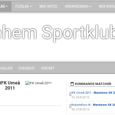
LAG
FLICKLAG
MSK UNITED
ARRANGEMANG
MSK AREN
ehem Sportklu
DGALLERI
DOKUMENT
KONTAKT
IFK Umeå
KOMMANDE MATCHER
2011
IFK Umeå 2011 -
Mariehem SK 2
Tis 25/8 20:15
Robertsfors IK -
Mariehem SK 2
Tor 27/8 20:15