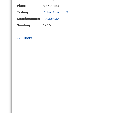
Plats:
MSK Arena
Tävling:
Pojkar 15 år grp 2
Matchnummer:
190303032
Samling:
19:15
<< Tillbaka