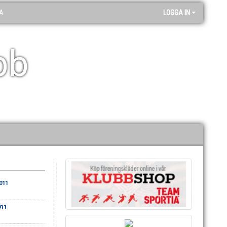
A
LOGGA IN
bb
011
011