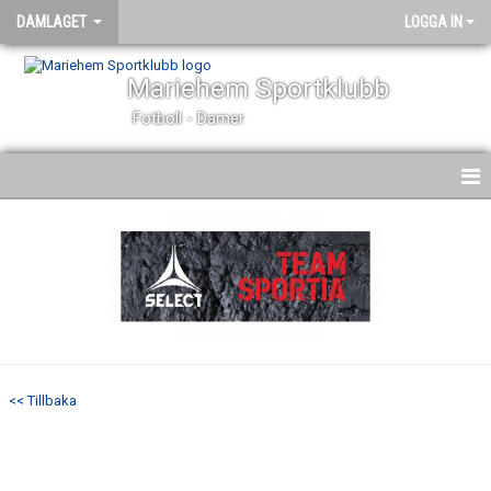
DAMLAGET
LOGGA IN
Mariehem Sportklubb
Fotboll - Damer
HEM
NYHETER
KALENDER
MATCHER
<< Tillbaka
TRUPPEN
BILDGALLERI