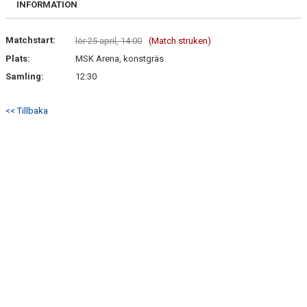
INFORMATION
DOKUMENT
KONTAKT
Matchstart:
lör 25 april, 14:00
(Match struken)
Plats:
MSK Arena, konstgräs
Samling:
12:30
<< Tillbaka