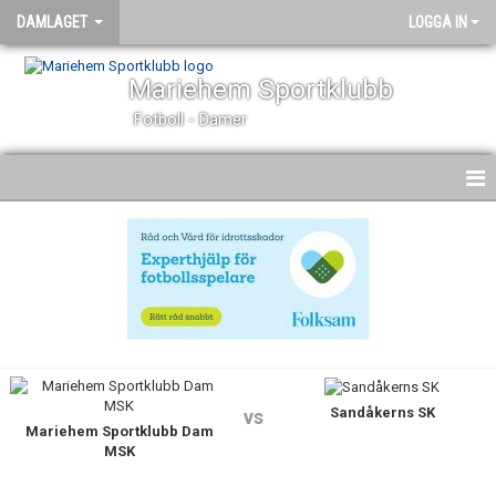
DAMLAGET
LOGGA IN
Mariehem Sportklubb
Fotboll - Damer
HEM
NYHETER
KALENDER
MATCHER
Sandåkerns SK
TRUPPEN
vs
Mariehem Sportklubb Dam
MSK
BILDGALLERI