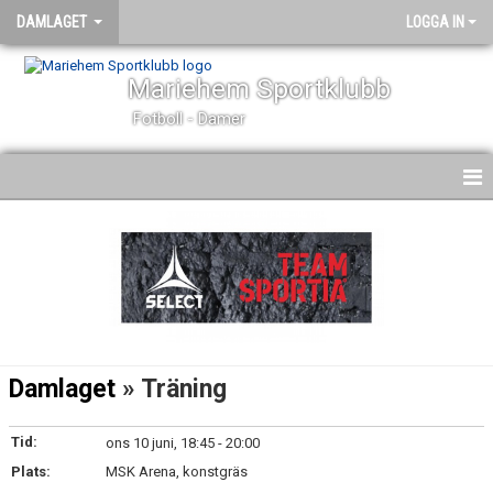
DAMLAGET
LOGGA IN
Mariehem Sportklubb
Fotboll - Damer
HEM
NYHETER
KALENDER
MATCHER
Damlaget
» Träning
TRUPPEN
Tid:
ons 10 juni, 18:45 - 20:00
BILDGALLERI
Plats:
MSK Arena, konstgräs