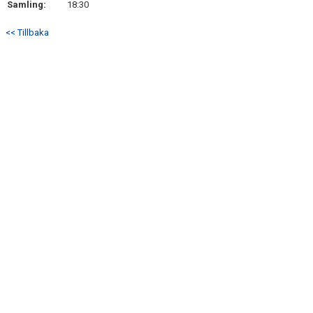
Samling:
18:30
DOKUMENT
<< Tillbaka
KONTAKT