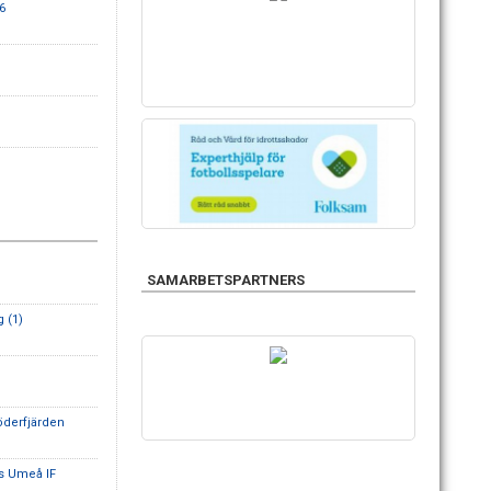
6
SAMARBETSPARTNERS
g (1)
derfjärden
s Umeå IF