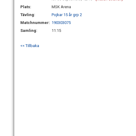
Plats:
MSK Arena
Tävling:
Pojkar 15 år grp 2
Matchnummer:
190303075
Samling:
11:15
<< Tillbaka