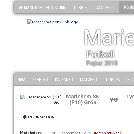
MARIEHEM SPORTKLUBB
HERR
DAMLAGET
POJK
Mari
Fotboll
Pojkar 2010
HEM
NYHETER
KALENDER
MATCHER
TRUPPEN
BIL
Mariehem SK
Lyc
vs
(P10) Grön
INFORMATION
Matchstart:
lör 06 september, 12:15
(Match struken)