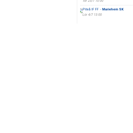
Tor 23/7 10:00
Piteå IF FF -
Mariehem SK
Lör 4/7 13:00