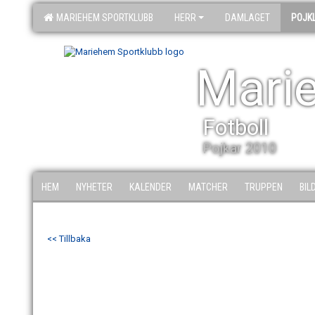
MARIEHEM SPORTKLUBB
HERR
DAMLAGET
POJK
Mari
Fotboll
Pojkar 2010
HEM
NYHETER
KALENDER
MATCHER
TRUPPEN
BIL
<< Tillbaka