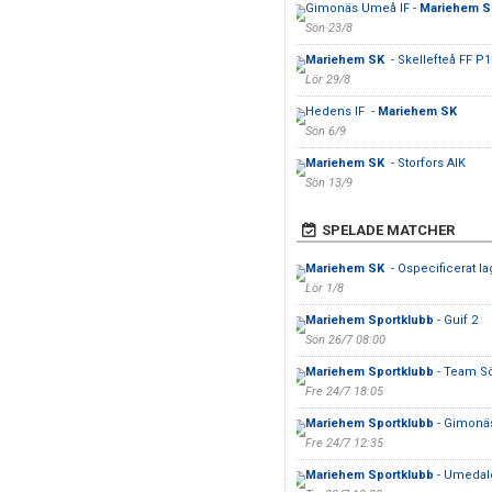
Gimonäs Umeå IF -
Mariehem 
Sön 23/8
Mariehem SK
- Skellefteå FF P1
Lör 29/8
Hedens IF -
Mariehem SK
Sön 6/9
Mariehem SK
- Storfors AIK
Sön 13/9
SPELADE MATCHER
Mariehem SK
- Ospecificerat la
Lör 1/8
Mariehem Sportklubb
- Guif 2
Sön 26/7 08:00
Mariehem Sportklubb
- Team Sö
Fre 24/7 18:05
Mariehem Sportklubb
- Gimonä
Fre 24/7 12:35
Mariehem Sportklubb
- Umedal