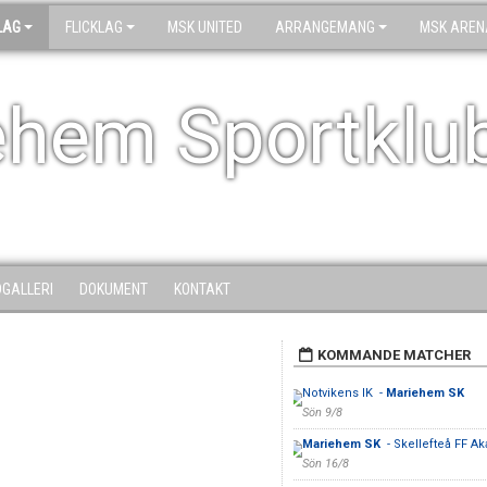
LAG
FLICKLAG
MSK UNITED
ARRANGEMANG
MSK AREN
ehem Sportklu
DGALLERI
DOKUMENT
KONTAKT
KOMMANDE MATCHER
Notvikens IK -
Mariehem SK
Sön 9/8
Mariehem SK
- Skellefteå FF A
Sön 16/8