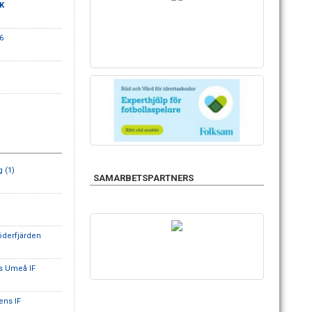
SK
6
g (1)
SAMARBETSPARTNERS
derfjärden
s Umeå IF
ens IF