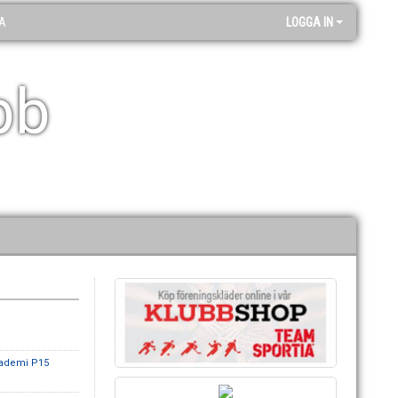
A
LOGGA IN
bb
kademi P15