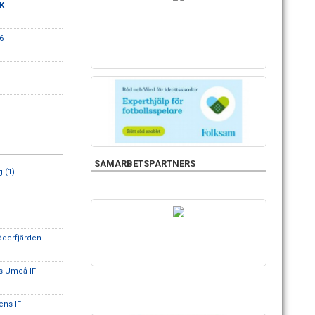
SK
6
SAMARBETSPARTNERS
g (1)
derfjärden
s Umeå IF
ens IF