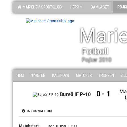
MARIEHEM SPORTKLUBB
HERR
DAMLAGET
POJK
Mari
Fotboll
Pojkar 2010
HEM
NYHETER
KALENDER
MATCHER
TRUPPEN
BIL
Ma
0 - 1
Bureå IF P-10
(
INFORMATION
Matchstart:
sön 18 maj, 13:00