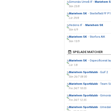
Gimonäs Umeå IF -
Mariehem 
Sön 23/8
Mariehem SK
- Skellefteå FF P1
Lör 29/8
Hedens IF -
Mariehem SK
Sön 6/9
Mariehem SK
- Storfors AIK
Sön 13/9
SPELADE MATCHER
Mariehem SK
- Ospecificerat la
Lör 1/8
Mariehem Sportklubb
- Guif 2
Sön 26/7 08:00
Mariehem Sportklubb
- Team Sö
Fre 24/7 18:05
Mariehem Sportklubb
- Gimonä
Fre 24/7 12:35
Mariehem Sportklubb
- Umedal