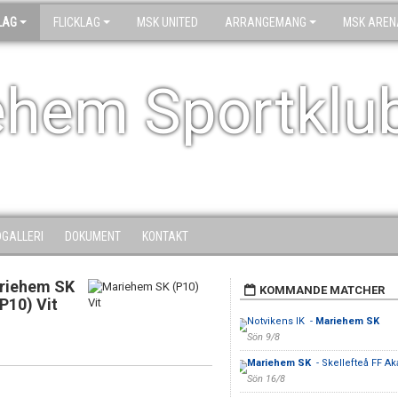
LAG
FLICKLAG
MSK UNITED
ARRANGEMANG
MSK AREN
ehem Sportklu
DGALLERI
DOKUMENT
KONTAKT
riehem SK
KOMMANDE MATCHER
P10) Vit
Notvikens IK -
Mariehem SK
Sön 9/8
Mariehem SK
- Skellefteå FF A
Sön 16/8