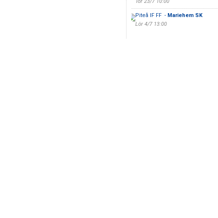
Tor 23/7 10:00
Piteå IF FF -
Mariehem SK
Lör 4/7 13:00