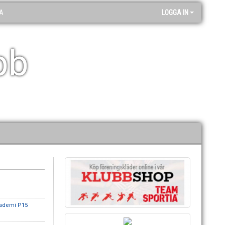
A
LOGGA IN
bb
kademi P15