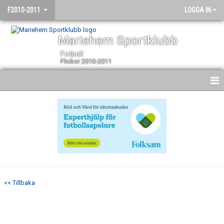
F2010-2011
LOGGA IN
Mariehem Sportklubb
Fotboll
Flickor 2010-2011
HEM
NYHETER
KALENDER
MATCHER
<< Tillbaka
TRUPPEN
BILDGALLERI