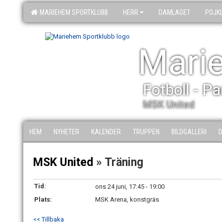
MARIEHEM SPORTKLUBB
HERR
DAMLAGET
POJK
Mari
Fotboll - P
MSK United
HEM
NYHETER
KALENDER
TRUPPEN
BILDGALLERI
MSK United
» Träning
Tid:
ons 24 juni, 17:45 - 19:00
Plats:
MSK Arena, konstgräs
<< Tillbaka